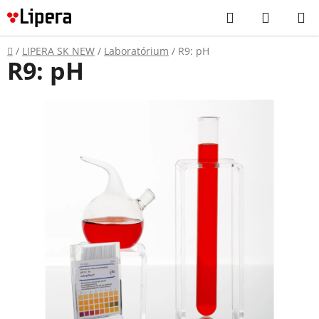
Prejsť
Hľadať
NÁKUP
na
KOŠÍK
obsah
Domov
/
LIPERA SK NEW
/
Laboratórium
/
R9: pH
R9: pH