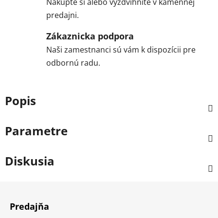
Nakúpte si alebo vyzdvihnite v kamennej
predajni.
Zákaznicka podpora
Naši zamestnanci sú vám k dispozícii pre
odbornú radu.
Popis
Parametre
Diskusia
Z
á
Predajňa
p