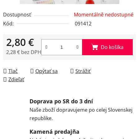
Dostupnosť
Momentálně nedostupné
Kód:
091412
2,80 €
Do košíka
2,28 € bez DPH
Jednotková cena:
Tlač
Opýtať sa
Strážiť
Zdieľať
Doprava po SR do 3 dní
Naše zboží dopravujeme po celej Slovenskej
republike.
Kamená predajňa