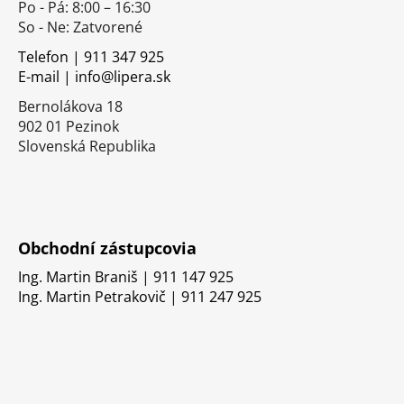
Po - Pá: 8:00 – 16:30
ä
So - Ne: Zatvorené
t
i
Telefon | 911 347 925
E-mail | info@lipera.sk
e
Bernolákova 18
902 01 Pezinok
Slovenská Republika
Obchodní zástupcovia
Ing. Martin Braniš | 911 147 925
Ing. Martin Petrakovič | 911 247 925