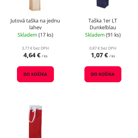
p
u
r
k
o
Jutová taška na jednu
Taška 1er LT
t
lahev
Dunkelblau
d
o
Skladem
(17 ks)
Skladem
(91 ks)
u
v
k
3,77 € bez DPH
0,87 € bez DPH
t
4,64 €
1,07 €
/ ks
/ ks
o
v
DO KOŠÍKA
DO KOŠÍKA