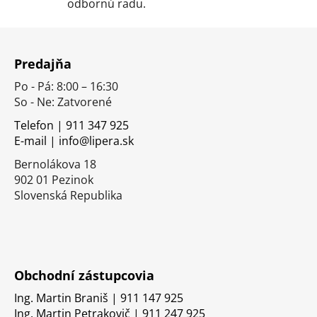
p
odbornú radu.
i
s
Z
u
á
Predajňa
p
Po - Pá: 8:00 – 16:30
ä
So - Ne: Zatvorené
t
i
Telefon | 911 347 925
E-mail | info@lipera.sk
e
Bernolákova 18
902 01 Pezinok
Slovenská Republika
Obchodní zástupcovia
Ing. Martin Braniš | 911 147 925
Ing. Martin Petrakovič | 911 247 925