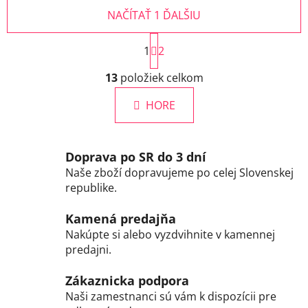
NAČÍTAŤ 1 ĎALŠIU
S
1
t
2
r
O
á
13
položiek celkom
v
n
l
k
HORE
á
o
d
v
a
a
c
n
Doprava po SR do 3 dní
i
i
Naše zboží dopravujeme po celej Slovenskej
e
e
republike.
p
r
Kamená predajňa
v
Nakúpte si alebo vyzdvihnite v kamennej
k
predajni.
y
v
Zákaznicka podpora
ý
Naši zamestnanci sú vám k dispozícii pre