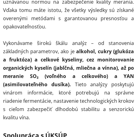
uznávanou normou na zabezpečenie kvality merania.
Vďaka tomu máte istotu, že všetky výsledky sú získané
overenými metódami s garantovanou presnosťou a
opakovateľnosťou.
Vykonávame širokú škálu analýz – od stanovenia
základných parametrov, ako je
alkohol, cukry (glukóza
a fruktóza) a celkové kyseliny, cez monitorovanie
organických kyselín (jablčná, mliečna a vínna), až po
meranie SO₂ (voľného a celkového) a YAN
(asimilovateľného dusíka).
Tieto analýzy poskytujú
vinárom informácie, ktoré potrebujú na správne
riadenie fermentácie, nastavenie technologických krokov
s cieľom zabezpečiť dlhodobú stabilitu a senzorickú
kvalitu vína.
Spolupráca s ÚKSÚP