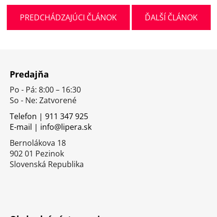
PREDCHÁDZAJÚCI ČLÁNOK
ĎALŠÍ ČLÁNOK
Z
á
Predajňa
p
Po - Pá: 8:00 – 16:30
ä
So - Ne: Zatvorené
t
i
Telefon | 911 347 925
E-mail | info@lipera.sk
e
Bernolákova 18
902 01 Pezinok
Slovenská Republika