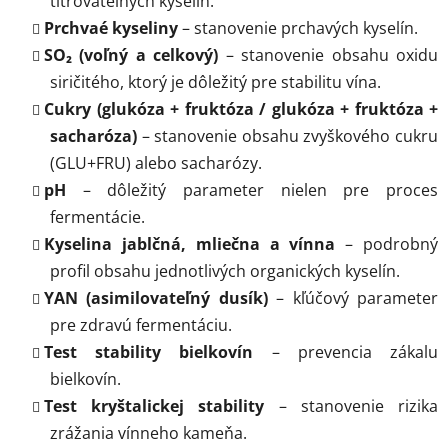
titrovateľných kyselín.
Prchvaé kyseliny
– stanovenie prchavých kyselín.
SO₂ (voľný a celkový)
– stanovenie obsahu oxidu
siričitého, ktorý je dôležitý pre stabilitu vína.
Cukry (glukóza + fruktóza / glukóza + fruktóza +
sacharóza)
– stanovenie obsahu zvyškového cukru
(GLU+FRU) alebo sacharózy.
pH
– dôležitý parameter nielen pre proces
fermentácie.
Kyselina jablčná, mliečna a vínna
– podrobný
profil obsahu jednotlivých organických kyselín.
YAN (asimilovateľný dusík)
– kľúčový parameter
pre zdravú fermentáciu.
Test stability bielkovín
– prevencia zákalu
bielkovín.
Test kryštalickej stability
– stanovenie rizika
zrážania vínneho kameňa.