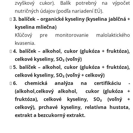
zvyškový cukor). Balík potrebný na výpočet
nutričných údajov (podľa nariadení EÚ).
3. balíček – organické kyseliny (kyselina jablčná +
kyselina mliečna)
Kľúčový pre monitorovanie malolaktického
kvasenia.
4. balíček – alkohol, cukor (glukóza + fruktóza),
celkové kyseliny, SO₂ (voľný)
5. balíček – alkohol, cukor (glukóza + fruktóza),
celkové kyseliny, SO₂ (voľný + celkový)
6. chemická analýza na certifikáciu -
(alkohol,celkový alkohol, cukor (glukóza +
fruktóza), celkové kyseliny, SO₂ (voľný +
celkový), prchavé kyseliny, relatívna hustota,
extrakt a bezcukorný extrakt.