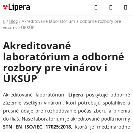
Prejsť
Hľadať
NÁKUP
na
KOŠÍK
obsah
Domov
/
Blog
/
Akreditované laboratórium a odborné rozbory pre
vinárov i ÚKSÚP
Akreditované
laboratórium a odborné
rozbory pre vinárov i
ÚKSÚP
Akreditované laboratórium
Lipera
poskytuje odborné
zázemie všetkým vinárom, ktorí potrebujú spoľahlivé a
presné údaje pre rozhodovanie počas zberu a plnenia
do fliaš. Naše laboratórium je akreditované podľa normy
STN EN ISO/IEC 17025:2018
, ktorá je medzinárodne