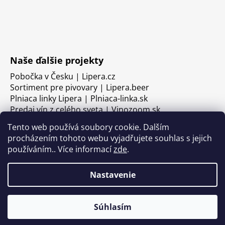
Naše ďalšie projekty
Pobočka v Česku | Lipera.cz
Sortiment pre pivovary | Lipera.beer
Plniaca linky Lipera | Plniaca-linka.sk
Predaj vín z celého sveta | Vinozoom.sk
Tento web používá soubory cookie. Dalším
procházením tohoto webu vyjadřujete souhlas s jejich
používáním.. Více informací
zde
.
Nastavenie
Súhlasím
Vytvoril Shoptet
Copyright 2026
LIPERA
. Všetky práva vyhradené.