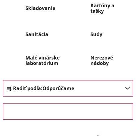
Kartóny a
Skladovanie
tašky
Sanitácia
Sudy
Malé vinárske
Nerezové
laboratórium
nádoby
R
Radiť podľa:
Odporúčame
a
d
e
OTVORIŤ FILTER
n
i
V
e