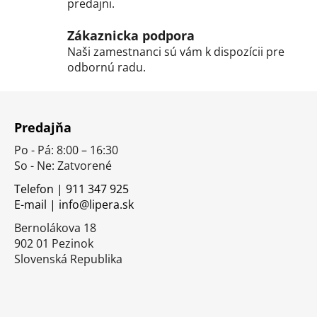
k
predajni.
y
v
Zákaznicka podpora
ý
Naši zamestnanci sú vám k dispozícii pre
p
odbornú radu.
i
s
Z
u
á
Predajňa
p
Po - Pá: 8:00 – 16:30
ä
So - Ne: Zatvorené
t
i
Telefon | 911 347 925
E-mail | info@lipera.sk
e
Bernolákova 18
902 01 Pezinok
Slovenská Republika