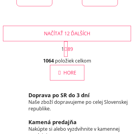
NAČÍTAŤ 12 ĎALŠÍCH
S
1
t
89
r
O
á
1064
položiek celkom
v
n
l
k
HORE
á
o
d
v
a
a
c
n
Doprava po SR do 3 dní
i
i
Naše zboží dopravujeme po celej Slovenskej
e
e
republike.
p
r
Kamená predajňa
v
Nakúpte si alebo vyzdvihnite v kamennej