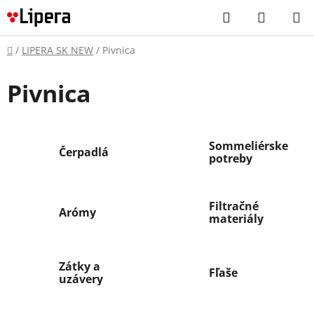
Prejsť
Hľadať
NÁKUP
na
KOŠÍK
obsah
Domov
/
LIPERA SK NEW
/
Pivnica
Pivnica
Sommeliérske
Čerpadlá
potreby
Filtračné
Arómy
materiály
Zátky a
Fľaše
uzávery