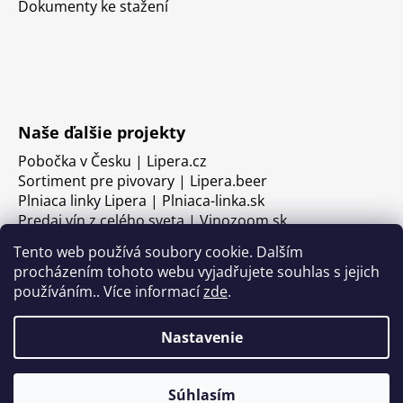
Dokumenty ke stažení
Naše ďalšie projekty
Pobočka v Česku | Lipera.cz
Sortiment pre pivovary | Lipera.beer
Plniaca linky Lipera | Plniaca-linka.sk
Predaj vín z celého sveta | Vinozoom.sk
Tento web používá soubory cookie. Dalším
procházením tohoto webu vyjadřujete souhlas s jejich
používáním.. Více informací
zde
.
Nastavenie
Súhlasím
Vytvoril Shoptet