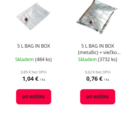
ý
p
p
r
i
o
s
d
p
u
r
k
o
5 L BAG IN BOX
5 L BAG IN BOX
t
(metallic) + viečko
d
o
uprostred
Skladem
(484 ks)
Skladem
(3732 ks)
u
v
k
0,85 € bez DPH
0,62 € bez DPH
t
1,04 €
0,76 €
/ ks
/ ks
o
v
DO KOŠÍKA
DO KOŠÍKA