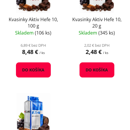
p
u
r
k
o
Kvasinky Aktiv Hefe 10,
Kvasinky Aktiv Hefe 10,
t
100 g
20 g
d
o
Skladem
(106 ks)
Skladem
(345 ks)
u
v
k
6,89 € bez DPH
2,02 € bez DPH
t
8,48 €
2,48 €
/ ks
/ ks
o
v
DO KOŠÍKA
DO KOŠÍKA