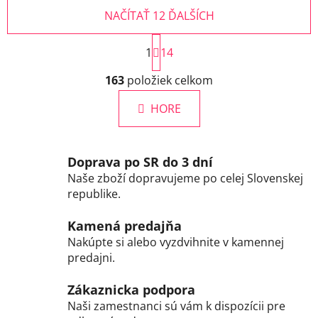
NAČÍTAŤ 12 ĎALŠÍCH
S
1
t
14
r
O
á
163
položiek celkom
v
n
l
k
HORE
á
o
d
v
a
a
c
n
Doprava po SR do 3 dní
i
i
Naše zboží dopravujeme po celej Slovenskej
e
e
republike.
p
r
Kamená predajňa
v
Nakúpte si alebo vyzdvihnite v kamennej
k
predajni.
y
v
Zákaznicka podpora
ý
Naši zamestnanci sú vám k dispozícii pre