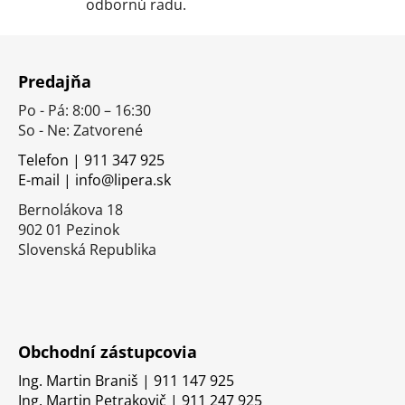
p
odbornú radu.
i
s
Z
u
á
Predajňa
p
Po - Pá: 8:00 – 16:30
ä
So - Ne: Zatvorené
t
i
Telefon | 911 347 925
E-mail | info@lipera.sk
e
Bernolákova 18
902 01 Pezinok
Slovenská Republika
Obchodní zástupcovia
Ing. Martin Braniš | 911 147 925
Ing. Martin Petrakovič | 911 247 925