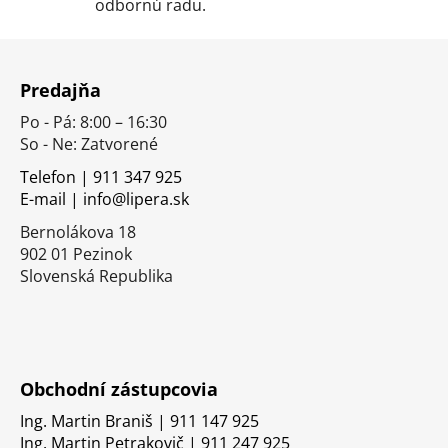
p
odbornú radu.
i
s
Z
u
á
Predajňa
p
Po - Pá: 8:00 – 16:30
ä
So - Ne: Zatvorené
t
i
Telefon | 911 347 925
E-mail | info@lipera.sk
e
Bernolákova 18
902 01 Pezinok
Slovenská Republika
Obchodní zástupcovia
Ing. Martin Braniš | 911 147 925
Ing. Martin Petrakovič | 911 247 925