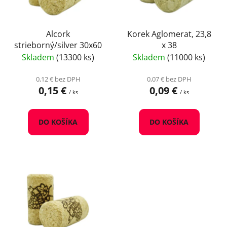
p
u
r
k
o
Alcork
Korek Aglomerat, 23,8
t
strieborný/silver 30x60
x 38
d
o
Skladem
(13300 ks)
Skladem
(11000 ks)
u
v
k
0,12 € bez DPH
0,07 € bez DPH
t
0,15 €
0,09 €
/ ks
/ ks
o
v
DO KOŠÍKA
DO KOŠÍKA