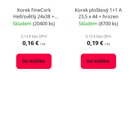
Korek FineCork
Korek ploškový 1+1 A
Hell/světlý 24x38 +
23,5 x 44 + hrozen
hrozen
Skladem
(20400 ks)
Skladem
(8700 ks)
0,13 € bez DPH
0,15 € bez DPH
0,16 €
0,19 €
/ ks
/ ks
DO KOŠÍKA
DO KOŠÍKA