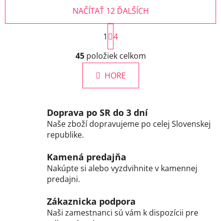
NAČÍTAŤ 12 ĎALŠÍCH
S
1
t
4
r
O
á
45
položiek celkom
v
n
l
k
HORE
á
o
d
v
a
a
c
n
Doprava po SR do 3 dní
i
i
Naše zboží dopravujeme po celej Slovenskej
e
e
republike.
p
r
Kamená predajňa
v
Nakúpte si alebo vyzdvihnite v kamennej
k
predajni.
y
v
Zákaznicka podpora
ý
Naši zamestnanci sú vám k dispozícii pre