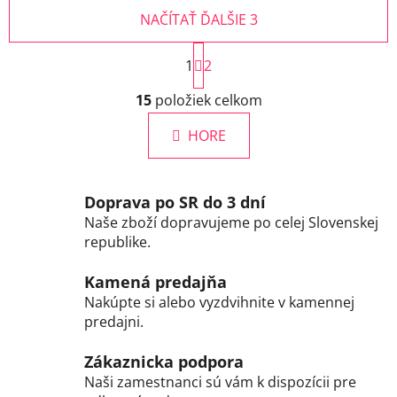
NAČÍTAŤ ĎALŠIE 3
S
1
t
2
r
O
á
15
položiek celkom
v
n
l
k
HORE
á
o
d
v
a
a
c
n
Doprava po SR do 3 dní
i
i
Naše zboží dopravujeme po celej Slovenskej
e
e
republike.
p
r
Kamená predajňa
v
Nakúpte si alebo vyzdvihnite v kamennej
k
predajni.
y
v
Zákaznicka podpora
ý
Naši zamestnanci sú vám k dispozícii pre