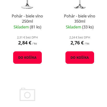
p
u
r
k
o
Pohár - biele víno
Pohár - biele víno
t
250ml
350ml
d
o
Skladem
(81 ks)
Skladem
(33 ks)
u
v
k
2,31 € bez DPH
2,24 € bez DPH
t
2,84 €
2,76 €
/ ks
/ ks
o
v
DO KOŠÍKA
DO KOŠÍKA