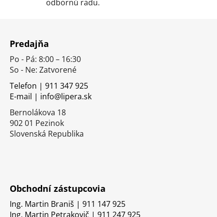
p
odbornú radu.
i
s
Z
u
á
Predajňa
p
Po - Pá: 8:00 – 16:30
ä
So - Ne: Zatvorené
t
i
Telefon | 911 347 925
E-mail | info@lipera.sk
e
Bernolákova 18
902 01 Pezinok
Slovenská Republika
Obchodní zástupcovia
Ing. Martin Braniš | 911 147 925
Ing. Martin Petrakovič | 911 247 925