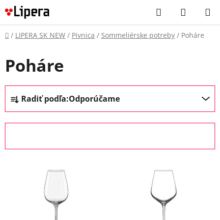
Prejsť
Hľadať
NÁKUP
na
KOŠÍK
obsah
Domov
/
LIPERA SK NEW
/
Pivnica
/
Sommeliérske potreby
/
Poháre
Poháre
R
Radiť podľa:
Odporúčame
a
d
e
OTVORIŤ FILTER
n
i
V
e
ý
p
p
r
i
o
s
d