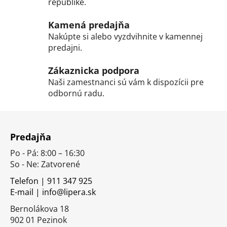
republike.
a
c
Kamená predajňa
i
Nakúpte si alebo vyzdvihnite v kamennej
e
predajni.
p
r
Zákaznicka podpora
v
Naši zamestnanci sú vám k dispozícii pre
k
odbornú radu.
y
v
Z
ý
á
p
Predajňa
p
i
s
Po - Pá: 8:00 – 16:30
ä
u
So - Ne: Zatvorené
t
i
Telefon | 911 347 925
E-mail | info@lipera.sk
e
Bernolákova 18
902 01 Pezinok