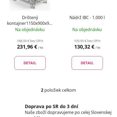
p
u
r
k
o
Nádrž IBC - 1.000 l
Drôtený
t
kontajner1150x900x980
d
o
s výstužou
Na objednávku
Na objednávku
u
v
k
105,95 € bez DPH
188,59 € bez DPH
t
130,32 €
231,96 €
/ ks
/ ks
o
v
DETAIL
DETAIL
2
položiek celkom
O
v
l
Doprava po SR do 3 dní
á
Naše zboží dopravujeme po celej Slovenskej
d