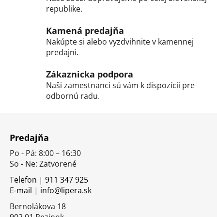
e
e
republike.
p
r
Kamená predajňa
v
Nakúpte si alebo vyzdvihnite v kamennej
k
predajni.
y
v
Zákaznicka podpora
ý
Naši zamestnanci sú vám k dispozícii pre
p
odbornú radu.
i
s
Z
u
á
Predajňa
p
Po - Pá: 8:00 – 16:30
ä
So - Ne: Zatvorené
t
i
Telefon | 911 347 925
E-mail | info@lipera.sk
e
Bernolákova 18
902 01 Pezinok