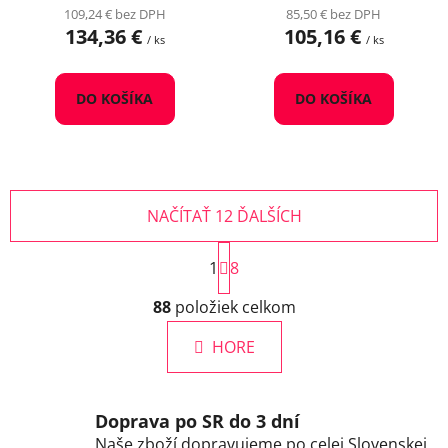
109,24 € bez DPH
85,50 € bez DPH
134,36 €
105,16 €
/ ks
/ ks
DO KOŠÍKA
DO KOŠÍKA
NAČÍTAŤ 12 ĎALŠÍCH
S
1
t
8
r
O
á
88
položiek celkom
v
n
l
k
HORE
á
o
d
v
a
a
c
n
Doprava po SR do 3 dní
i
i
Naše zboží dopravujeme po celej Slovenskej