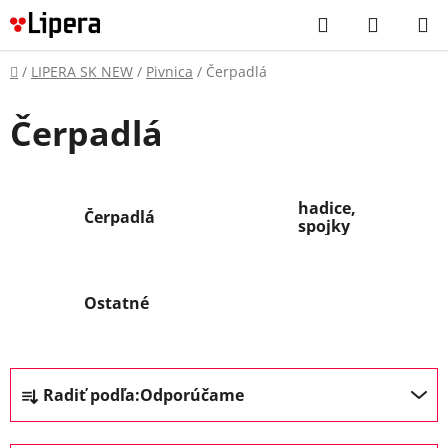
Prejsť
Hľadať
NÁKUP
na
KOŠÍK
obsah
Domov
/
LIPERA SK NEW
/
Pivnica
/
Čerpadlá
Čerpadlá
hadice,
Čerpadlá
spojky
Ostatné
R
Radiť podľa:
Odporúčame
a
d