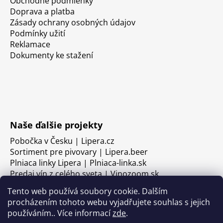
Obchodné podmienky
Doprava a platba
Zásady ochrany osobných údajov
Podmínky užití
Reklamace
Dokumenty ke stažení
Naše ďalšie projekty
Pobočka v Česku | Lipera.cz
Sortiment pre pivovary | Lipera.beer
Plniaca linky Lipera | Plniaca-linka.sk
Predaj vín z celého sveta | Vinozoom.sk
Tento web používá soubory cookie. Dalším
procházením tohoto webu vyjadřujete souhlas s jejich
používáním.. Více informací
zde
.