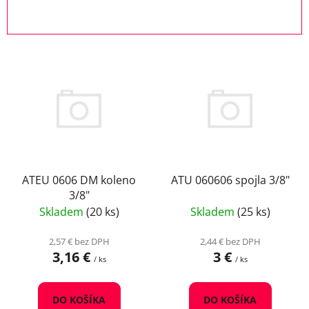
e
OTVORIŤ FILTER
n
i
V
e
ý
p
p
r
i
o
s
d
p
u
r
k
o
ATEU 0606 DM koleno
ATU 060606 spojla 3/8"
t
3/8"
d
o
Skladem
(20 ks)
Skladem
(25 ks)
u
v
k
2,57 € bez DPH
2,44 € bez DPH
t
3,16 €
3 €
/ ks
/ ks
o
v
DO KOŠÍKA
DO KOŠÍKA