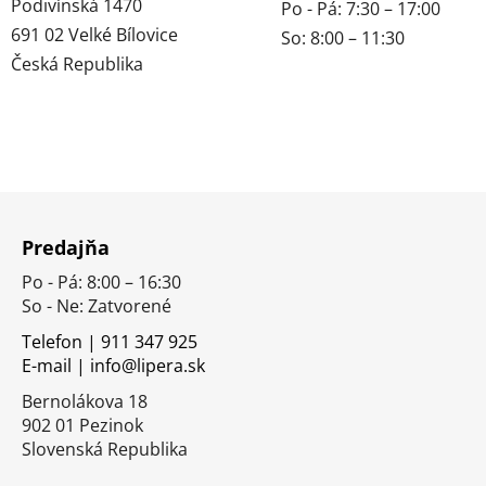
Podivínská 1470
Po - Pá: 7:30 – 17:00
691 02 Velké Bílovice
So: 8:00 – 11:30
Česká Republika
Z
á
Predajňa
p
Po - Pá: 8:00 – 16:30
ä
So - Ne: Zatvorené
t
i
Telefon | 911 347 925
E-mail | info@lipera.sk
e
Bernolákova 18
902 01 Pezinok
Slovenská Republika