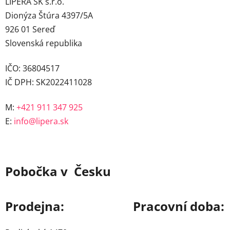
LIPERA SK s.r.o.
Dionýza Štúra 4397/5A
926 01 Sereď
Slovenská republika
IČO: 36804517
IČ DPH: SK2022411028
M:
+421 911 347 925
E:
info@lipera.sk
Pobočka v Česku
Prodejna:
Pracovní doba: