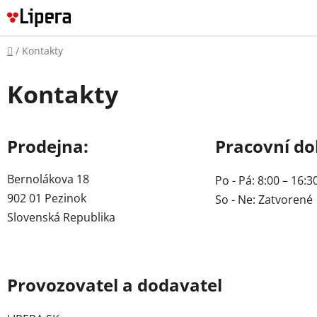
Prejsť
na
obsah
Domov
/
Kontakty
Kontakty
Prodejna:
Pracovní do
Bernolákova 18
Po - Pá: 8:00 – 16:3
902 01 Pezinok
So - Ne: Zatvorené
Slovenská Republika
Provozovatel a dodavatel