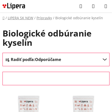
Prejsť
Hľadať
NÁKUP
na
KOŠÍK
obsah
Domov
/
LIPERA SK NEW
/
Prípravky
/
Biologické odbúranie kyselín
Biologické odbúranie
kyselín
R
Radiť podľa:
Odporúčame
a
d
e
OTVORIŤ FILTER
n
i
V
e
ý
p
p
r