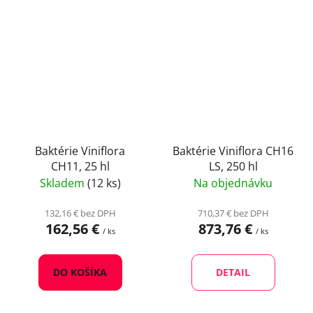
Baktérie Viniflora
Baktérie Viniflora CH16
CH11, 25 hl
LS, 250 hl
Skladem
(12 ks)
Na objednávku
132,16 € bez DPH
710,37 € bez DPH
162,56 €
873,76 €
/ ks
/ ks
DO KOŠÍKA
DETAIL