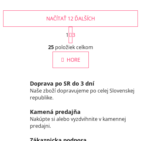
NAČÍTAŤ 12 ĎALŠÍCH
S
1
t
3
r
O
á
25
položiek celkom
v
n
l
k
HORE
á
o
d
v
a
a
c
n
Doprava po SR do 3 dní
i
i
Naše zboží dopravujeme po celej Slovenskej
e
e
republike.
p
r
Kamená predajňa
v
Nakúpte si alebo vyzdvihnite v kamennej
k
predajni.
y
v
Zákaznicka podpora