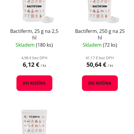
i
o
s
d
p
u
r
k
o
Bactiferm, 25 g na 2,5
Bactiferm, 250 g na 25
t
hl
hl
d
o
Skladem
(180 ks)
Skladem
(72 ks)
u
v
k
4,98 € bez DPH
41,17 € bez DPH
t
6,12 €
50,64 €
/ ks
/ ks
o
v
DO KOŠÍKA
DO KOŠÍKA