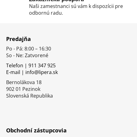
ý
Naši zamestnanci sú vám k dispozícii pre
p
odbornú radu.
i
s
Z
u
á
Predajňa
p
Po - Pá: 8:00 – 16:30
ä
So - Ne: Zatvorené
t
i
Telefon | 911 347 925
E-mail | info@lipera.sk
e
Bernolákova 18
902 01 Pezinok
Slovenská Republika
Obchodní zástupcovia