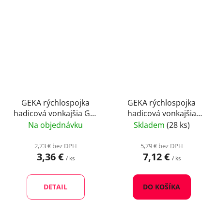
GEKA rýchlospojka
GEKA rýchlospojka
hadicová vonkajšia G1"
hadicová vonkajšia
mosadz
G1/2" mosadz
Na objednávku
Skladem
(28 ks)
2,73 € bez DPH
5,79 € bez DPH
3,36 €
7,12 €
/ ks
/ ks
DETAIL
DO KOŠÍKA