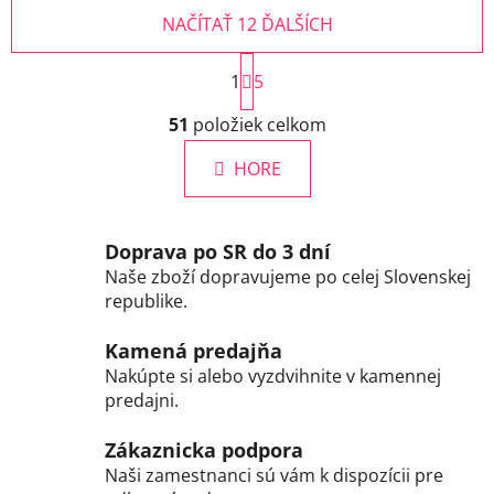
NAČÍTAŤ 12 ĎALŠÍCH
S
1
t
5
r
O
á
51
položiek celkom
v
n
l
k
HORE
á
o
d
v
a
a
c
n
Doprava po SR do 3 dní
i
i
Naše zboží dopravujeme po celej Slovenskej
e
e
republike.
p
r
Kamená predajňa
v
Nakúpte si alebo vyzdvihnite v kamennej
k
predajni.
y
v
Zákaznicka podpora
ý
Naši zamestnanci sú vám k dispozícii pre