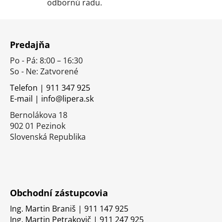
p
odbornú radu.
i
s
Z
u
á
Predajňa
p
Po - Pá: 8:00 – 16:30
ä
So - Ne: Zatvorené
t
i
Telefon | 911 347 925
E-mail | info@lipera.sk
e
Bernolákova 18
902 01 Pezinok
Slovenská Republika
Obchodní zástupcovia
Ing. Martin Braniš | 911 147 925
Ing. Martin Petrakovič | 911 247 925