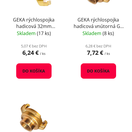
p
u
r
k
o
GEKA rýchlospojka
GEKA rýchlospojka
t
hadicová 32mm
hadicová vnútorná G1
d
o
mosadz
1/2" mosadz
Skladem
(17 ks)
Skladem
(8 ks)
u
v
k
5,07 € bez DPH
6,28 € bez DPH
t
6,24 €
7,72 €
/ ks
/ ks
o
v
DO KOŠÍKA
DO KOŠÍKA