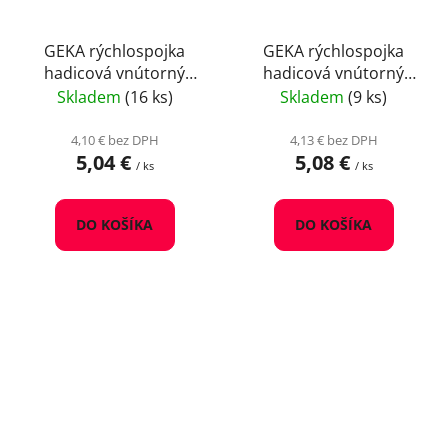
GEKA rýchlospojka
GEKA rýchlospojka
hadicová vnútorný
hadicová vnútorný
závit G1/2" mosadz
závit G3/4" mosadz
Skladem
(16 ks)
Skladem
(9 ks)
4,10 € bez DPH
4,13 € bez DPH
5,04 €
5,08 €
/ ks
/ ks
DO KOŠÍKA
DO KOŠÍKA