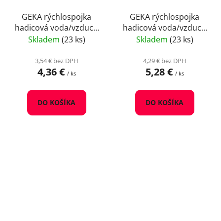
GEKA rýchlospojka
GEKA rýchlospojka
hadicová voda/vzduch
hadicová voda/vzduch
13mm mosadz
25mm mosadz
Skladem
(23 ks)
Skladem
(23 ks)
3,54 € bez DPH
4,29 € bez DPH
4,36 €
5,28 €
/ ks
/ ks
DO KOŠÍKA
DO KOŠÍKA