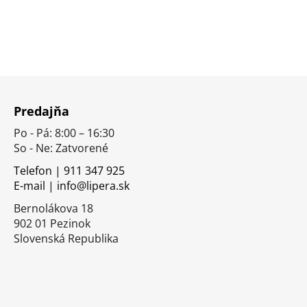
Z
á
Predajňa
p
Po - Pá: 8:00 – 16:30
ä
So - Ne: Zatvorené
t
i
Telefon | 911 347 925
E-mail | info@lipera.sk
e
Bernolákova 18
902 01 Pezinok
Slovenská Republika