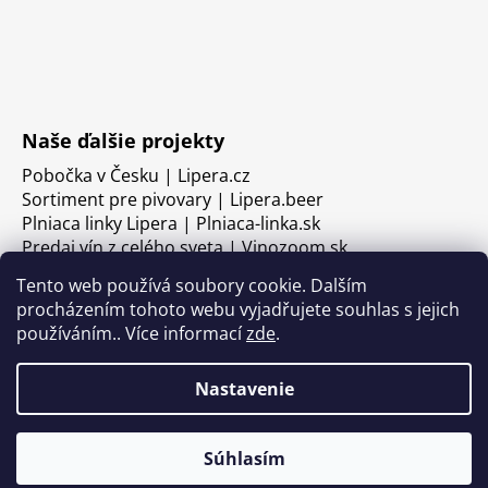
Naše ďalšie projekty
Pobočka v Česku | Lipera.cz
Sortiment pre pivovary | Lipera.beer
Plniaca linky Lipera | Plniaca-linka.sk
Predaj vín z celého sveta | Vinozoom.sk
Tento web používá soubory cookie. Dalším
procházením tohoto webu vyjadřujete souhlas s jejich
používáním.. Více informací
zde
.
Nastavenie
Súhlasím
Vytvoril Shoptet