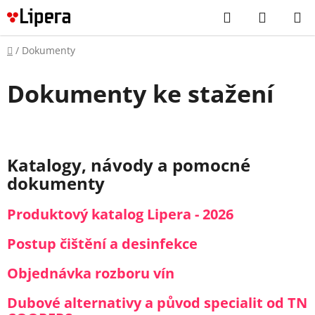
Prejsť
Hľadať
NÁKUP
na
KOŠÍK
obsah
Domov
/
Dokumenty
Dokumenty ke stažení
Katalogy, návody a pomocné
dokumenty
Produktový katalog Lipera - 2026
Postup čištění a desinfekce
Objednávka rozboru vín
Dubové alternativy a původ specialit od TN