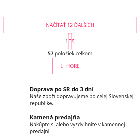
NAČÍTAŤ 12 ĎALŠÍCH
S
1
t
5
r
O
á
57
položiek celkom
v
n
l
k
HORE
á
o
d
v
a
a
c
n
Doprava po SR do 3 dní
i
i
Naše zboží dopravujeme po celej Slovenskej
e
e
republike.
p
r
Kamená predajňa
v
Nakúpte si alebo vyzdvihnite v kamennej
k
predajni.
y