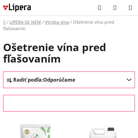
Prejsť
Hľadať
NÁKUP
na
KOŠÍK
obsah
Domov
/
LIPERA SK NEW
/
Výroba vína
/
Ošetrenie vína pred
fľašovaním
Ošetrenie vína pred
fľašovaním
R
Radiť podľa:
Odporúčame
a
d
e
OTVORIŤ FILTER
n
i
V
e
ý
p
p