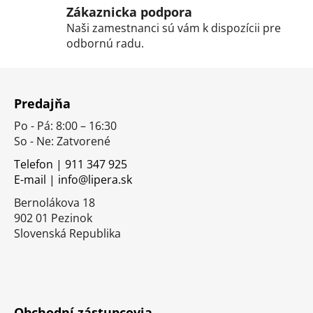
v
Zákaznicka podpora
ý
Naši zamestnanci sú vám k dispozícii pre
p
odbornú radu.
i
s
Z
u
á
Predajňa
p
Po - Pá: 8:00 – 16:30
ä
So - Ne: Zatvorené
t
i
Telefon | 911 347 925
E-mail | info@lipera.sk
e
Bernolákova 18
902 01 Pezinok
Slovenská Republika
Obchodní zástupcovia