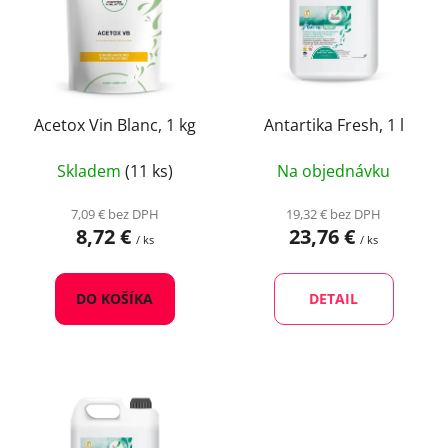
r
i
o
s
d
p
u
r
k
o
Acetox Vin Blanc, 1 kg
Antartika Fresh, 1 l
t
d
o
Skladem
(11 ks)
Na objednávku
u
v
k
7,09 € bez DPH
19,32 € bez DPH
t
8,72 €
23,76 €
/ ks
/ ks
o
v
DO KOŠÍKA
DETAIL