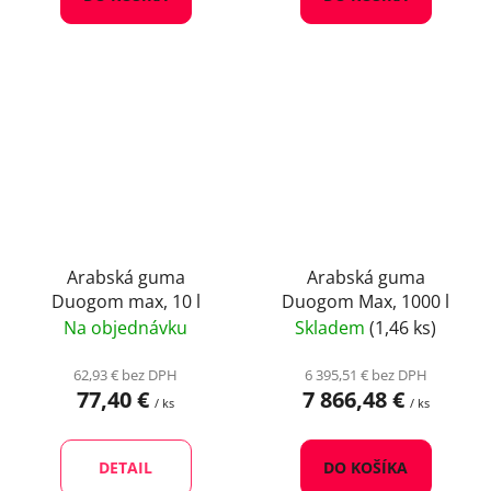
Arabská guma
Arabská guma
Duogom max, 10 l
Duogom Max, 1000 l
Na objednávku
Skladem
(1,46 ks)
62,93 € bez DPH
6 395,51 € bez DPH
77,40 €
7 866,48 €
/ ks
/ ks
DETAIL
DO KOŠÍKA