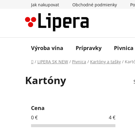
Prejsť
Jak nakupovat
Obchodné podmienky
Po
na
obsah
Výroba vína
Prípravky
Pivnica
Domov
/
LIPERA SK NEW
/
Pivnica
/
Kartóny a tašky
/
Kart
Kartóny
B
o
Cena
č
0
€
4
€
n
ý