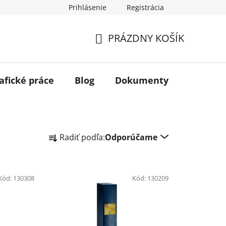
Prihlásenie
Registrácia
PRÁZDNY KOŠÍK
NÁKUPNÝ
KOŠÍK
afické práce
Blog
Dokumenty
Kontakt
R
Radiť podľa:
Odporúčame
a
d
e
Kód:
130308
n
Kód:
130209
i
e
p