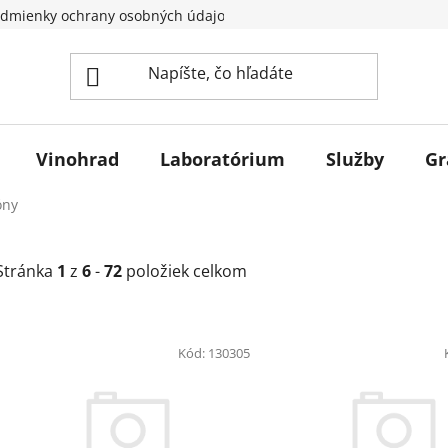
dmienky ochrany osobných údajov
Vinohrad
Laboratórium
Služby
Gr
óny
Stránka
1
z
6
-
72
položiek celkom
V
ý
Kód:
130305
p
i
s