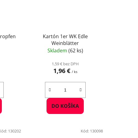
Tropfen
Kartón 1er WK Edle
Weinblätter
Skladem
(62 ks)
1,59 € bez DPH
1,96 €
/ ks
DO KOŠÍKA
Kód:
130202
Kód:
130098