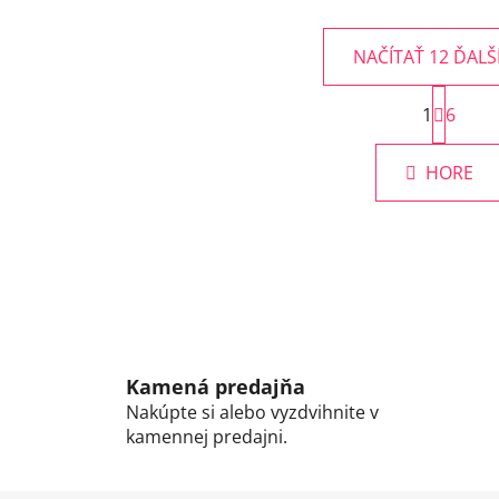
NAČÍTAŤ 12 ĎALŠ
S
1
t
6
O
r
v
á
l
HORE
n
á
k
d
o
v
a
a
c
n
i
i
e
e
p
r
Kamená predajňa
v
Nakúpte si alebo vyzdvihnite v
k
kamennej predajni.
y
v
ý