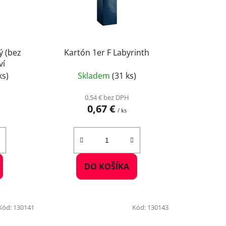
r
o
d
u
ý (bez
Kartón 1er F Labyrinth
k
ví
t
ks)
Skladem
(31 ks)
o
v
0,54 € bez DPH
0,67 €
/ ks
DO KOŠÍKA
Kód:
130141
Kód:
130143