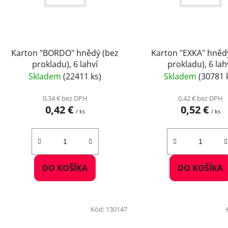
p
r
o
d
Karton "BORDO" hnědý (bez
Karton "EXKA" hněd
u
prokladu), 6 lahví
prokladu), 6 lah
k
Skladem
(22411 ks)
Skladem
(30781 
t
o
0,34 € bez DPH
0,42 € bez DPH
0,42 €
0,52 €
v
/ ks
/ ks
DO KOŠÍKA
DO KOŠÍKA
Kód:
130147