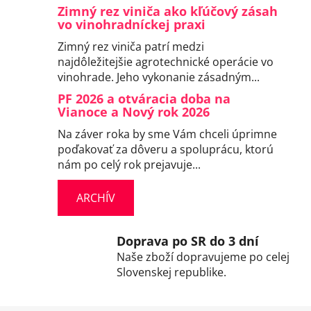
Zimný rez viniča ako kľúčový zásah
vo vinohradníckej praxi
Zimný rez viniča patrí medzi
najdôležitejšie agrotechnické operácie vo
vinohrade. Jeho vykonanie zásadným...
PF 2026 a otváracia doba na
Vianoce a Nový rok 2026
Na záver roka by sme Vám chceli úprimne
poďakovať za dôveru a spoluprácu, ktorú
nám po celý rok prejavuje...
ARCHÍV
Doprava po SR do 3 dní
Naše zboží dopravujeme po celej
Slovenskej republike.