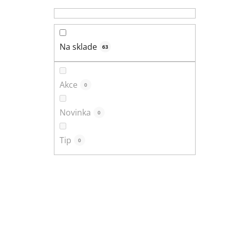
p
a
n
e
Na sklade
63
l
Akce
0
Novinka
0
Tip
0