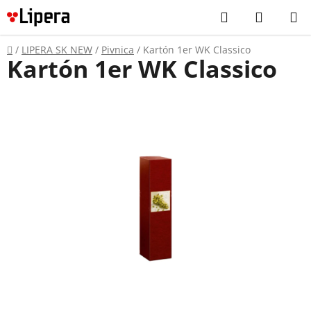
Prejsť
Hľadať
NÁKUP
na
KOŠÍK
obsah
Domov
/
LIPERA SK NEW
/
Pivnica
/
Kartón 1er WK Classico
Kartón 1er WK Classico