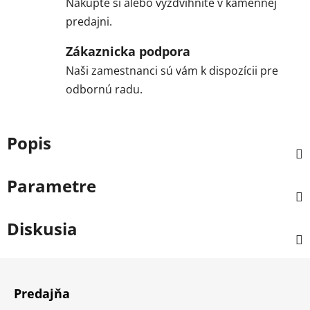
Nakúpte si alebo vyzdvihnite v kamennej
predajni.
Zákaznicka podpora
Naši zamestnanci sú vám k dispozícii pre
odbornú radu.
Popis
Parametre
Diskusia
Z
á
Predajňa
p