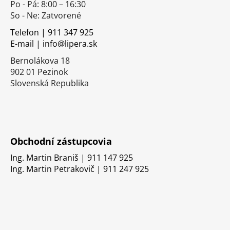
Po - Pá: 8:00 – 16:30
ä
So - Ne: Zatvorené
t
i
Telefon | 911 347 925
E-mail | info@lipera.sk
e
Bernolákova 18
902 01 Pezinok
Slovenská Republika
Obchodní zástupcovia
Ing. Martin Braniš | 911 147 925
Ing. Martin Petrakovič | 911 247 925