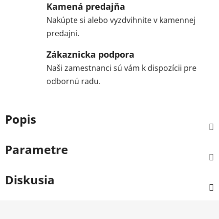
Kamená predajňa
Nakúpte si alebo vyzdvihnite v kamennej
predajni.
Zákaznicka podpora
Naši zamestnanci sú vám k dispozícii pre
odbornú radu.
Popis
Parametre
Diskusia
Z
á