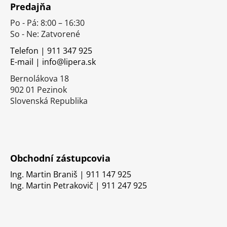
Predajňa
p
Po - Pá: 8:00 – 16:30
ä
So - Ne: Zatvorené
t
i
Telefon | 911 347 925
E-mail | info@lipera.sk
e
Bernolákova 18
902 01 Pezinok
Slovenská Republika
Obchodní zástupcovia
Ing. Martin Braniš | 911 147 925
Ing. Martin Petrakovič | 911 247 925