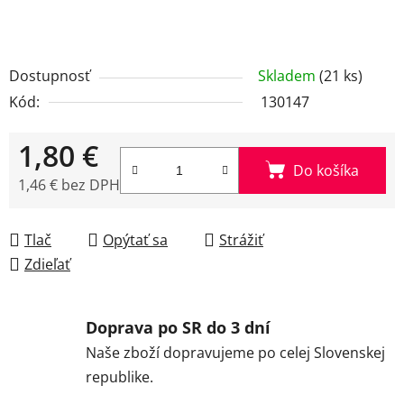
Dostupnosť
Skladem
(21 ks)
Kód:
130147
1,80 €
Do košíka
1,46 € bez DPH
Jednotková cena:
Tlač
Opýtať sa
Strážiť
Zdieľať
Doprava po SR do 3 dní
Naše zboží dopravujeme po celej Slovenskej
republike.