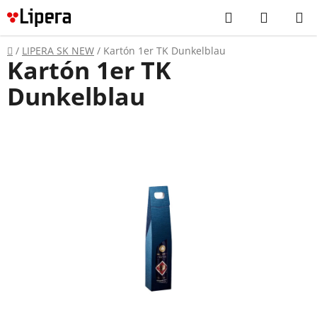
Prejsť
Hľadať
NÁKUP
na
KOŠÍK
obsah
Domov
/
LIPERA SK NEW
/
Kartón 1er TK Dunkelblau
Kartón 1er TK
Dunkelblau