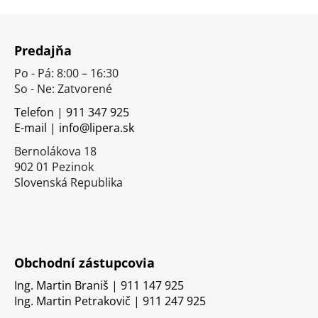
Z
á
Predajňa
p
Po - Pá: 8:00 – 16:30
ä
So - Ne: Zatvorené
t
i
Telefon | 911 347 925
E-mail | info@lipera.sk
e
Bernolákova 18
902 01 Pezinok
Slovenská Republika
Obchodní zástupcovia
Ing. Martin Braniš | 911 147 925
Ing. Martin Petrakovič | 911 247 925