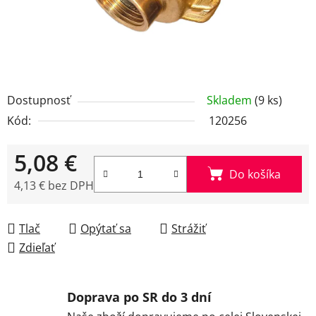
Dostupnosť
Skladem
(9 ks)
Kód:
120256
5,08 €
Do košíka
4,13 € bez DPH
Jednotková cena:
Tlač
Opýtať sa
Strážiť
Zdieľať
Doprava po SR do 3 dní