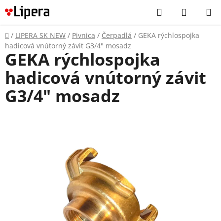
Prejsť
Hľadať
NÁKUP
na
KOŠÍK
obsah
Domov
/
LIPERA SK NEW
/
Pivnica
/
Čerpadlá
/
GEKA rýchlospojka
hadicová vnútorný závit G3/4" mosadz
GEKA rýchlospojka
hadicová vnútorný závit
G3/4" mosadz