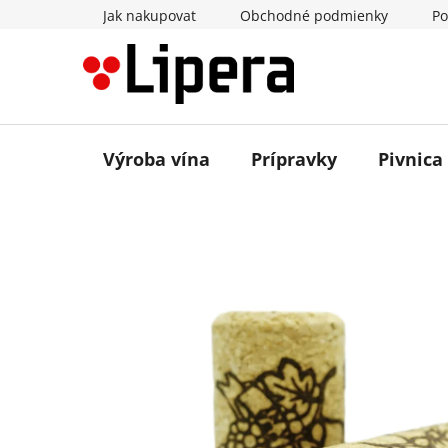
Prejsť
Jak nakupovat
Obchodné podmienky
Po
na
obsah
Výroba vína
Prípravky
Pivnica