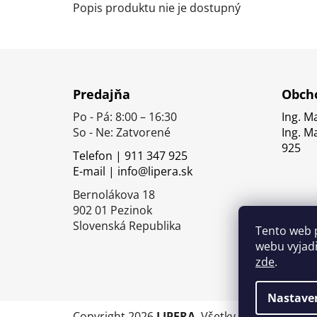
Popis produktu nie je dostupný
Z
á
Predajňa
Obcho
p
Po - Pá: 8:00 – 16:30
Ing. M
ä
So - Ne: Zatvorené
Ing. M
t
925
Telefon | 911 347 925
i
E-mail | info@lipera.sk
e
Bernolákova 18
902 01 Pezinok
Slovenská Republika
Tento web 
webu vyjadř
zde
.
Nastave
Copyright 2026
LIPERA
. Všetky práva vyhrade