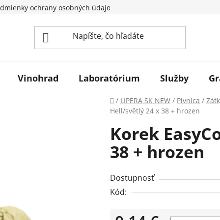
dmienky ochrany osobných údajov
Vinohrad
Laboratórium
Služby
Gr
Domov
/
LIPERA SK NEW
/
Pivnica
/
Zátk
Hell/světlý 24 x 38 + hrozen
Korek EasyCor
38 + hrozen
Dostupnosť
Kód: