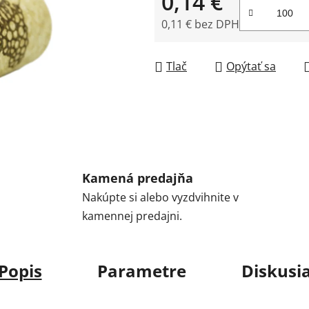
0,14 €
0,11 € bez DPH
Jednotková cena:
Tlač
Opýtať sa
Kamená predajňa
Nakúpte si alebo vyzdvihnite v
kamennej predajni.
Popis
Parametre
Diskusi