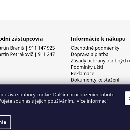
dní zástupcovia
Informácie k nákupu
artin Braniš | 911 147 925
Obchodné podmienky
artin Petrakovič | 911 247
Doprava a platba
Zásady ochrany osobných 
Podmínky užití
Reklamace
Dokumenty ke stažení
používá soubory cookie. Dalším procházením tohoto
ujete souhlas s jejich používáním.. Více informací
nie
né.