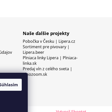
Naše ďalšie projekty
Pobočka v Česku | Lipera.cz
Sortiment pre pivovary |
údajov
Lipera.beer
Plniaca linky Lipera | Plniaca-
linka.sk
Predaj vín z celého sveta |
Vinozoom.sk
Súhlasím
Vytvoril Shoptet