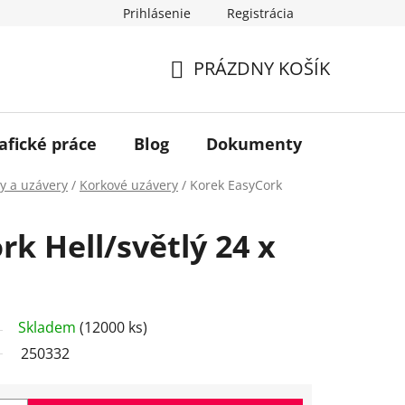
Prihlásenie
Registrácia
PRÁZDNY KOŠÍK
NÁKUPNÝ
KOŠÍK
afické práce
Blog
Dokumenty
Kontakt
y a uzávery
/
Korkové uzávery
/
Korek EasyCork
k Hell/světlý 24 x
Skladem
(12000 ks)
250332