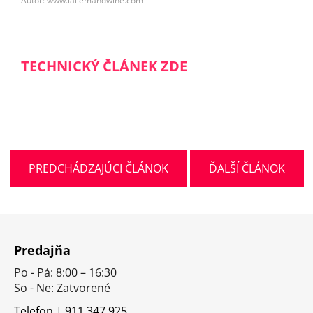
Autor: www.lallemandwine.com
TECHNICKÝ ČLÁNEK ZDE
PREDCHÁDZAJÚCI ČLÁNOK
ĎALŠÍ ČLÁNOK
Z
á
Predajňa
p
Po - Pá: 8:00 – 16:30
ä
So - Ne: Zatvorené
t
Telefon | 911 347 925