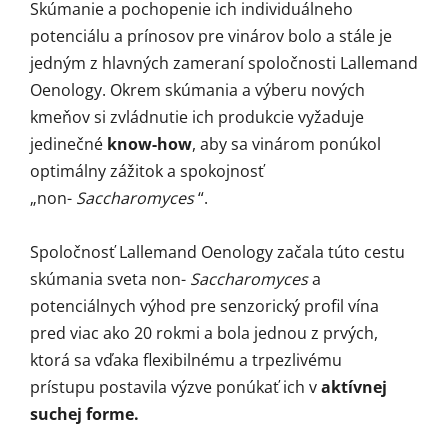
Skúmanie a pochopenie ich individuálneho
potenciálu a prínosov pre vinárov bolo a stále je
jedným z hlavných zameraní spoločnosti Lallemand
Oenology. Okrem skúmania a výberu nových
kmeňov si zvládnutie ich produkcie vyžaduje
jedinečné
know-how
, aby sa vinárom ponúkol
optimálny zážitok a spokojnosť
„non-
Saccharomyces
“.
Spoločnosť Lallemand Oenology začala túto cestu
skúmania sveta non-
Saccharomyces
a
potenciálnych výhod pre senzorický profil vína
pred viac ako 20 rokmi a bola jednou z prvých,
ktorá sa vďaka flexibilnému a trpezlivému
prístupu postavila výzve ponúkať ich v
aktívnej
suchej forme.