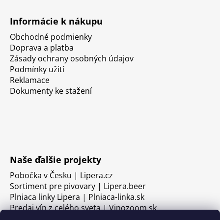
Informácie k nákupu
Obchodné podmienky
Doprava a platba
Zásady ochrany osobných údajov
Podmínky užití
Reklamace
Dokumenty ke stažení
Naše ďalšie projekty
Pobočka v Česku | Lipera.cz
Sortiment pre pivovary | Lipera.beer
Plniaca linky Lipera | Plniaca-linka.sk
Predaj vín z celého sveta | Vinozoom.sk