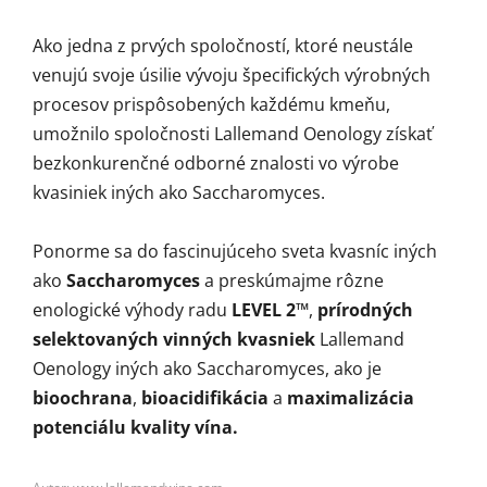
Ako jedna z prvých spoločností, ktoré neustále
venujú svoje úsilie vývoju špecifických výrobných
procesov prispôsobených každému kmeňu,
umožnilo spoločnosti Lallemand Oenology získať
bezkonkurenčné odborné znalosti vo výrobe
kvasiniek iných ako Saccharomyces.
Ponorme sa do fascinujúceho sveta kvasníc iných
ako
Saccharomyces
a preskúmajme rôzne
enologické výhody radu
LEVEL 2™
,
prírodných
selektovaných vinných kvasniek
Lallemand
Oenology iných ako Saccharomyces, ako je
bioochrana
,
bioacidifikácia
a
maximalizácia
potenciálu kvality vína.