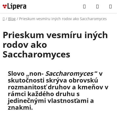
Prejsť
Hľadať
NÁKUP
na
KOŠÍK
obsah
Domov
/
Blog
/
Prieskum vesmíru iných rodov ako Saccharomyces
Prieskum vesmíru iných
rodov ako
Saccharomyces
Slovo „non-
Saccharomyces
“ v
skutočnosti skrýva obrovskú
rozmanitosť druhov a kmeňov v
rámci každého druhu s
jedinečnými vlastnosťami a
znakmi.