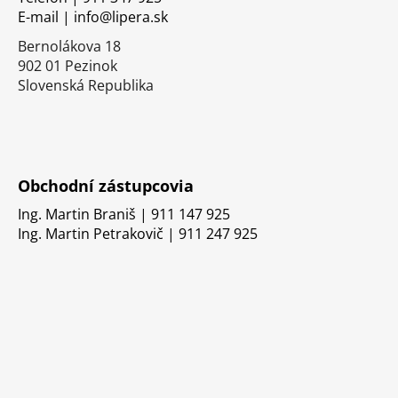
i
E-mail | info@lipera.sk
e
Bernolákova 18
902 01 Pezinok
Slovenská Republika
Obchodní zástupcovia
Ing. Martin Braniš | 911 147 925
Ing. Martin Petrakovič | 911 247 925