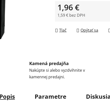
1,96 €
1,59 € bez DPH
Jednotková cena:
Tlač
Opýtať sa
Kamená predajňa
Nakúpte si alebo vyzdvihnite v
kamennej predajni.
Popis
Parametre
Diskusi