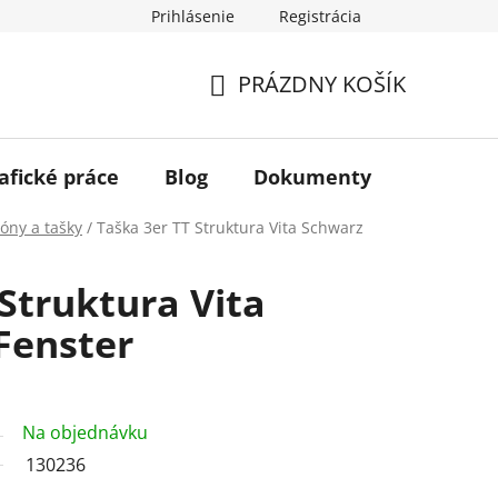
Prihlásenie
Registrácia
PRÁZDNY KOŠÍK
NÁKUPNÝ
KOŠÍK
afické práce
Blog
Dokumenty
Kontakt
óny a tašky
/
Taška 3er TT Struktura Vita Schwarz
Struktura Vita
Fenster
Na objednávku
130236