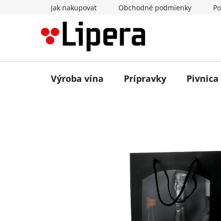
Prejsť
Jak nakupovat
Obchodné podmienky
Po
na
obsah
Výroba vína
Prípravky
Pivnica