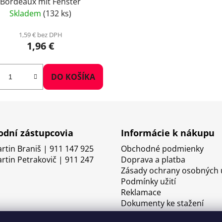
Bordeaux mit Fenster
Skladem
(132 ks)
1,59 € bez DPH
1,96 €
DO KOŠÍKA
dní zástupcovia
Informácie k nákupu
artin Braniš | 911 147 925
Obchodné podmienky
artin Petrakovič | 911 247
Doprava a platba
Zásady ochrany osobných 
Podmínky užití
Reklamace
Dokumenty ke stažení