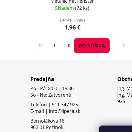
Metallic mit Fenster
Skladem
(72 ks)
1,59 € bez DPH
1,96 €
DO KOŠÍKA
Z
á
Predajňa
Obcho
p
Po - Pá: 8:00 – 16:30
Ing. M
ä
So - Ne: Zatvorené
Ing. M
t
925
Telefon | 911 347 925
i
E-mail | info@lipera.sk
e
Bernolákova 18
902 01 Pezinok