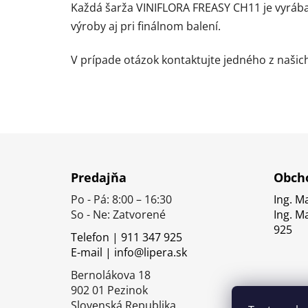
Každá šarža VINIFLORA FREASY CH11 je vyrá
výroby aj pri finálnom balení.
V prípade otázok kontaktujte jedného z naši
Z
á
Predajňa
Obcho
p
Po - Pá: 8:00 – 16:30
Ing. M
ä
So - Ne: Zatvorené
Ing. M
t
925
Telefon | 911 347 925
i
E-mail | info@lipera.sk
e
Bernolákova 18
902 01 Pezinok
Slovenská Republika