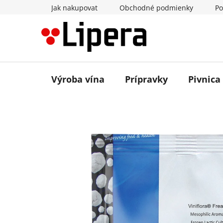
Prejsť
Jak nakupovat
Obchodné podmienky
Po
na
obsah
Výroba vína
Prípravky
Pivnica