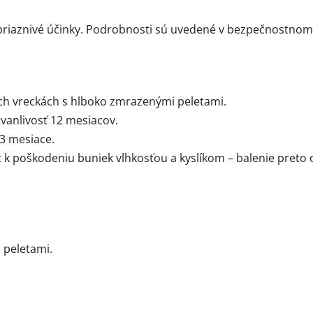
priaznivé účinky. Podrobnosti sú uvedené v bezpečnostnom
ch vreckách s hlboko zmrazenými peletami.
trvanlivosť 12 mesiacov.
 3 mesiace.
k poškodeniu buniek vlhkosťou a kyslíkom – balenie preto 
 peletami.