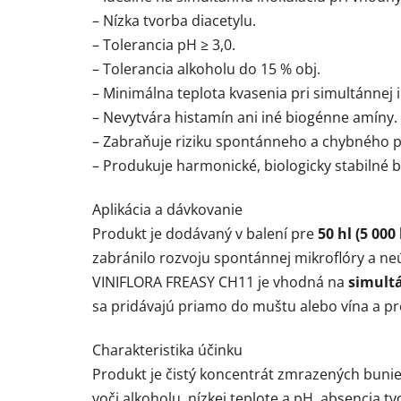
– Nízka tvorba diacetylu.
– Tolerancia pH ≥ 3,0.
– Tolerancia alkoholu do 15 % obj.
– Minimálna teplota kvasenia pri simultánnej in
– Nevytvára histamín ani iné biogénne amíny.
– Zabraňuje riziku spontánneho a chybného 
– Produkuje harmonické, biologicky stabilné bi
Aplikácia a dávkovanie
Produkt je dodávaný v balení pre
50 hl (5 000 
zabránilo rozvoju spontánnej mikroflóry a ne
VINIFLORA FREASY CH11 je vhodná na
simult
sa pridávajú priamo do muštu alebo vína a p
Charakteristika účinku
Produkt je čistý koncentrát zmrazených buni
voči alkoholu, nízkej teplote a pH, absencia t