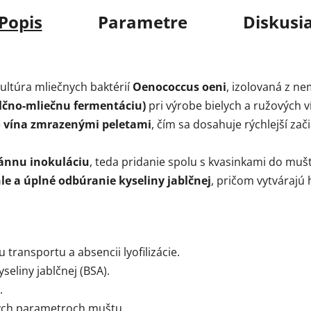
Popis
Parametre
Diskusi
ltúra mliečnych baktérií
Oenococcus oeni
, izolovaná z n
blčno-mliečnu fermentáciu)
pri výrobe bielych a ružových 
 vína zmrazenými peletami
, čím sa dosahuje rýchlejší za
ánnu inokuláciu
, teda pridanie spolu s kvasinkami do muš
le a úplné odbúranie kyseliny jablčnej
, pričom vytvárajú 
transportu a absencii lyofilizácie.
seliny jablčnej (BSA).
.
ných parametroch muštu.