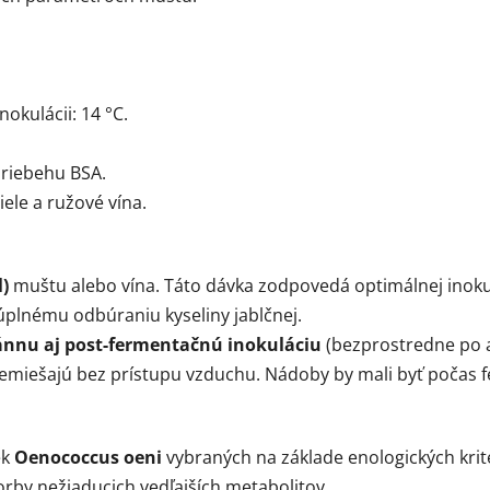
okulácii: 14 °C.
priebehu BSA.
ele a ružové vína.
l)
muštu alebo vína. Táto dávka zodpovedá optimálnej inokul
úplnému odbúraniu kyseliny jablčnej.
ánnu aj post-fermentačnú inokuláciu
(bezprostredne po 
remiešajú bez prístupu vzduchu. Nádoby by mali byť počas 
ek
Oenococcus oeni
vybraných na základe enologických kritér
vorby nežiaducich vedľajších metabolitov.