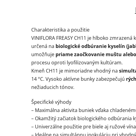
Charakteristika a použitie
VINIFLORA FREASY CH11 je hlboko zmrazená ku
určená na
biologické odbúranie kyselín (ja
umožňuje
priame zaočkovanie muštu alebo
procesu oproti lyofilizovaným kultúram.
Kmeň CH11 je mimoriadne vhodný na
simult
14 °C. Vysoko aktívne bunky zabezpečujú
rých
nežiaducich tónov.
Špecifické výhody
– Maximálna aktivita buniek vďaka chladenému 
– Okamžitý začiatok biologického odbúrania ky
– Univerzálne použitie pre biele aj ružové vína
– Ideálne na simultánnu inokuláciu pri vhod