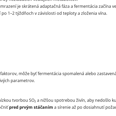
mrazení je skrátená adaptačná fáza a fermentácia začína veľ
 po 1–2 týždňoch v závislosti od teploty a zloženia vína.
 faktorov, môže byť fermentácia spomalená alebo zastavená
livých parametrov.
nízkou tvorbou SO₂ a nižšou spotrebou živín, aby nedošlo ku
očniť
pred prvým stáčaním
a sírenie až po dosiahnutí poža