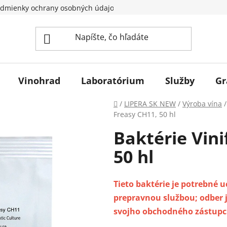
dmienky ochrany osobných údajov
Vinohrad
Laboratórium
Služby
Gr
Domov
/
LIPERA SK NEW
/
Výroba vína
/
Freasy CH11, 50 hl
Baktérie Vini
50 hl
Tieto baktérie je potrebné 
prepravnou službou; odber j
svojho obchodného zástupcu