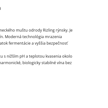
a
emeckého muštu odrody Rizling rýnsky. Je
vín. Moderná technológia mrazenia
čiatok fermentácie a vyššia bezpečnosť
tu s nižším pH a teplotou kvasenia okolo
harmonické, biologicky stabilné vína bez