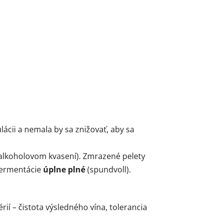
ácii a nemala by sa znižovať, aby sa
alkoholovom kvasení). Zmrazené pelety
fermentácie
úplne plné
(spundvoll).
ií – čistota výsledného vína, tolerancia