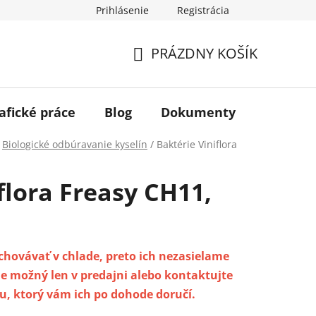
Prihlásenie
Registrácia
PRÁZDNY KOŠÍK
NÁKUPNÝ
KOŠÍK
afické práce
Blog
Dokumenty
Kontakt
Biologické odbúravanie kyselín
/
Baktérie Viniflora
flora Freasy CH11,
uchovávať v chlade, preto ich nezasielame
e možný len v predajni alebo kontaktujte
, ktorý vám ich po dohode doručí.