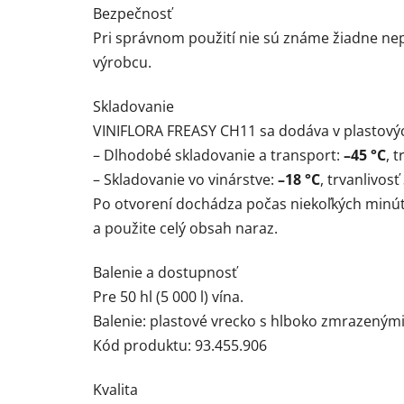
Bezpečnosť
Pri správnom použití nie sú známe žiadne ne
výrobcu.
Skladovanie
VINIFLORA FREASY CH11 sa dodáva v plastový
– Dlhodobé skladovanie a transport:
–45 °C
, 
– Skladovanie vo vinárstve:
–18 °C
, trvanlivosť
Po otvorení dochádza počas niekoľkých minút 
a použite celý obsah naraz.
Balenie a dostupnosť
Pre 50 hl (5 000 l) vína.
Balenie: plastové vrecko s hlboko zmrazenými
Kód produktu: 93.455.906
Kvalita