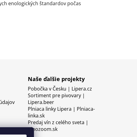
ych enologických štandardov počas
Naše ďalšie projekty
Pobočka v Česku | Lipera.cz
Sortiment pre pivovary |
údajov
Lipera.beer
Plniaca linky Lipera | Plniaca-
linka.sk
Predaj vín z celého sveta |
Vinozoom.sk