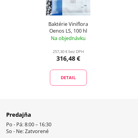
Baktérie Viniflora
Oenos LS, 100 hl
Na objednávku
257,30 € bez DPH
316,48 €
DETAIL
Z
á
Predajňa
p
Po - Pá: 8:00 – 16:30
ä
So - Ne: Zatvorené
t