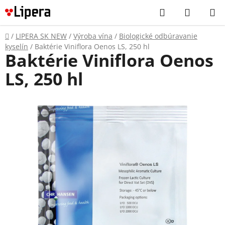
Prejsť
Hľadať
NÁKUP
na
KOŠÍK
obsah
Domov
/
LIPERA SK NEW
/
Výroba vína
/
Biologické odbúravanie
kyselín
/
Baktérie Viniflora Oenos LS, 250 hl
Baktérie Viniflora Oenos
LS, 250 hl