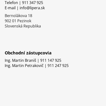
i
Telefon | 911 347 925
E-mail | info@lipera.sk
e
Bernolákova 18
902 01 Pezinok
Slovenská Republika
Obchodní zástupcovia
Ing. Martin Braniš | 911 147 925
Ing. Martin Petrakovič | 911 247 925