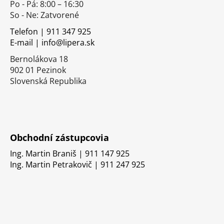
Po - Pá: 8:00 – 16:30
ä
So - Ne: Zatvorené
t
i
Telefon | 911 347 925
E-mail | info@lipera.sk
e
Bernolákova 18
902 01 Pezinok
Slovenská Republika
Obchodní zástupcovia
Ing. Martin Braniš | 911 147 925
Ing. Martin Petrakovič | 911 247 925