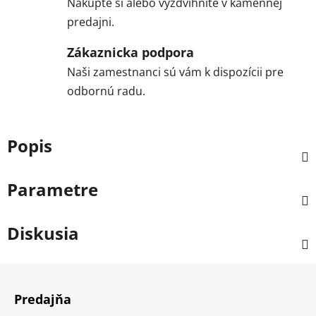
Nakúpte si alebo vyzdvihnite v kamennej
predajni.
Zákaznicka podpora
Naši zamestnanci sú vám k dispozícii pre
odbornú radu.
Popis
Parametre
Diskusia
Z
á
Predajňa
p