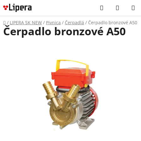
Prejsť
Hľadať
NÁKUP
na
KOŠÍK
obsah
Domov
/
LIPERA SK NEW
/
Pivnica
/
Čerpadlá
/
Čerpadlo bronzové A50
Čerpadlo bronzové A50