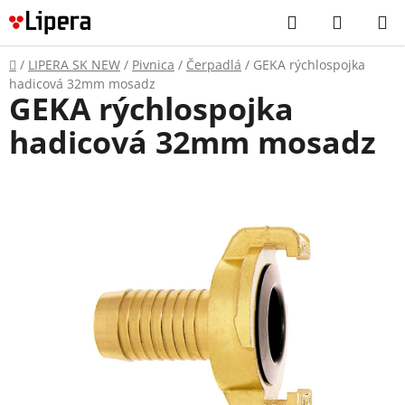
Prejsť
Hľadať
NÁKUP
na
KOŠÍK
obsah
Domov
/
LIPERA SK NEW
/
Pivnica
/
Čerpadlá
/
GEKA rýchlospojka
hadicová 32mm mosadz
GEKA rýchlospojka
hadicová 32mm mosadz