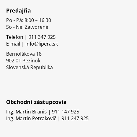
á
Predajňa
p
Po - Pá: 8:00 – 16:30
ä
So - Ne: Zatvorené
t
i
Telefon | 911 347 925
E-mail | info@lipera.sk
e
Bernolákova 18
902 01 Pezinok
Slovenská Republika
Obchodní zástupcovia
Ing. Martin Braniš | 911 147 925
Ing. Martin Petrakovič | 911 247 925