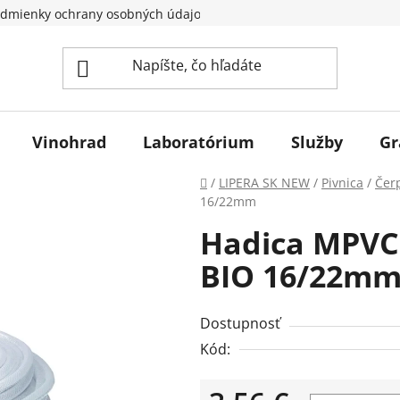
dmienky ochrany osobných údajov
Vinohrad
Laboratórium
Služby
Gr
Domov
/
LIPERA SK NEW
/
Pivnica
/
Čer
16/22mm
Hadica MPVC
BIO 16/22m
Dostupnosť
Kód: