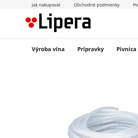
Prejsť
Jak nakupovat
Obchodné podmienky
Po
na
obsah
Výroba vína
Prípravky
Pivnica