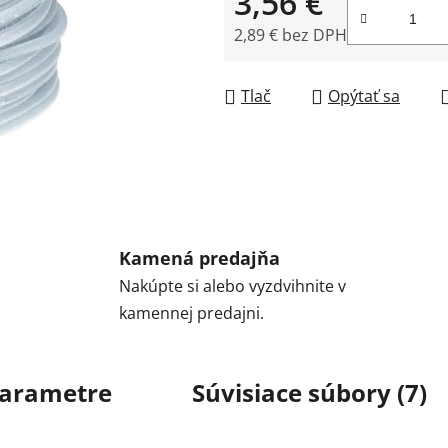
3,56 €
2,89 € bez DPH
Jednotková cena:
Tlač
Opýtať sa
Kamená predajňa
Nakúpte si alebo vyzdvihnite v
kamennej predajni.
arametre
Súvisiace súbory (7)