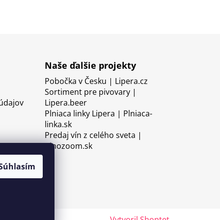
Naše ďalšie projekty
Pobočka v Česku | Lipera.cz
Sortiment pre pivovary |
údajov
Lipera.beer
Plniaca linky Lipera | Plniaca-
linka.sk
Predaj vín z celého sveta |
Vinozoom.sk
Súhlasím
Vytvoril Shoptet