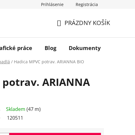
Prihlásenie
Registrácia
PRÁZDNY KOŠÍK
NÁKUPNÝ
KOŠÍK
afické práce
Blog
Dokumenty
Kontakt
padlá
/
Hadica MPVC potrav. ARIANNA BIO
 potrav. ARIANNA
m
Skladem
(47 m)
120511