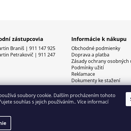
dní zástupcovia
Informácie k nákupu
artin Braniš | 911 147 925
Obchodné podmienky
artin Petrakovič | 911 247
Doprava a platba
Zásady ochrany osobných 
Podmínky užití
Reklamace
Dokumenty ke stažení
používá soubory cookie. Dalším procházením tohoto
ujete souhlas s jejich používáním.. Více informací
nie
né.