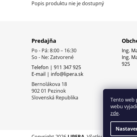
Popis produktu nie je dostupný
Z
á
Predajňa
Obcho
p
Po - Pá: 8:00 – 16:30
Ing. M
ä
So - Ne: Zatvorené
Ing. M
t
925
Telefon | 911 347 925
i
E-mail | info@lipera.sk
e
Bernolákova 18
902 01 Pezinok
Slovenská Republika
Tento web 
webu vyjadř
zde
.
Nastave
Copyright 2026
LIPERA
. Všetky práva vyhrade