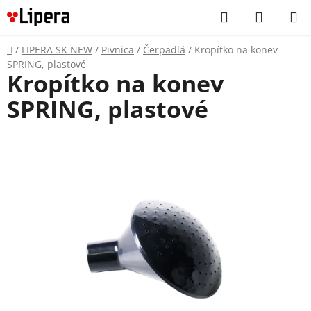
Prejsť
Hľadať
NÁKUP
na
KOŠÍK
obsah
Domov
/
LIPERA SK NEW
/
Pivnica
/
Čerpadlá
/
Kropítko na konev
SPRING, plastové
Kropítko na konev
SPRING, plastové