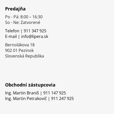
á
Predajňa
p
Po - Pá: 8:00 – 16:30
ä
So - Ne: Zatvorené
t
i
Telefon | 911 347 925
E-mail | info@lipera.sk
e
Bernolákova 18
902 01 Pezinok
Slovenská Republika
Obchodní zástupcovia
Ing. Martin Braniš | 911 147 925
Ing. Martin Petrakovič | 911 247 925