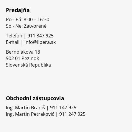
á
Predajňa
p
Po - Pá: 8:00 – 16:30
ä
So - Ne: Zatvorené
t
i
Telefon | 911 347 925
E-mail | info@lipera.sk
e
Bernolákova 18
902 01 Pezinok
Slovenská Republika
Obchodní zástupcovia
Ing. Martin Braniš | 911 147 925
Ing. Martin Petrakovič | 911 247 925