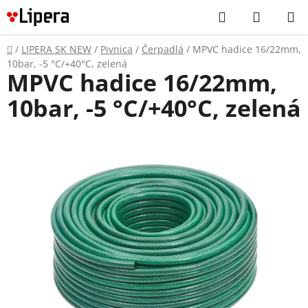
Prejsť
Hľadať
NÁKUP
na
KOŠÍK
obsah
Domov
/
LIPERA SK NEW
/
Pivnica
/
Čerpadlá
/
MPVC hadice 16/22mm,
10bar, -5 °C/+40°C, zelená
MPVC hadice 16/22mm,
10bar, -5 °C/+40°C, zelená