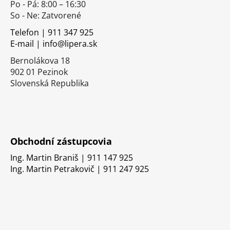
Po - Pá: 8:00 – 16:30
ä
So - Ne: Zatvorené
t
i
Telefon | 911 347 925
E-mail | info@lipera.sk
e
Bernolákova 18
902 01 Pezinok
Slovenská Republika
Obchodní zástupcovia
Ing. Martin Braniš | 911 147 925
Ing. Martin Petrakovič | 911 247 925