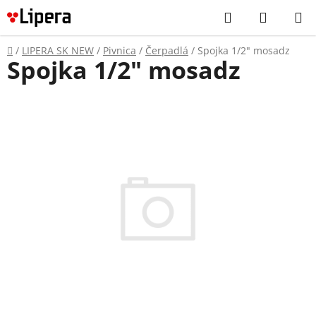
Prejsť
Hľadať
NÁKUP
na
KOŠÍK
obsah
Domov
/
LIPERA SK NEW
/
Pivnica
/
Čerpadlá
/
Spojka 1/2" mosadz
Spojka 1/2" mosadz