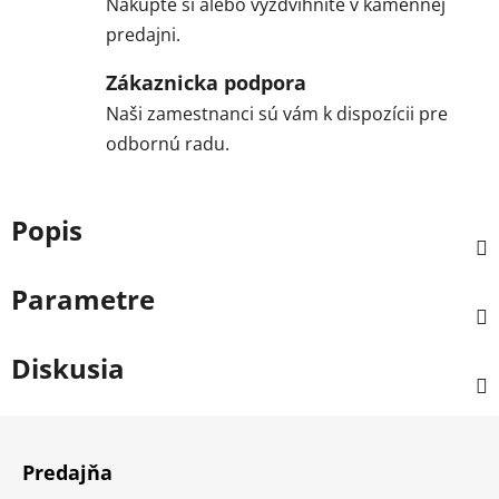
Nakúpte si alebo vyzdvihnite v kamennej
predajni.
Zákaznicka podpora
Naši zamestnanci sú vám k dispozícii pre
odbornú radu.
Popis
Parametre
Diskusia
Z
á
Predajňa
p