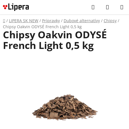
Prejsť
Hľadať
NÁKUP
na
KOŠÍK
obsah
Domov
/
LIPERA SK NEW
/
Prípravky
/
Dubové alternatívy
/
Chipsy
/
Chipsy Oakvin ODYSÉ French Light 0,5 kg
Chipsy Oakvin ODYSÉ
French Light 0,5 kg