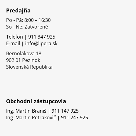
á
Predajňa
p
Po - Pá: 8:00 – 16:30
ä
So - Ne: Zatvorené
t
i
Telefon | 911 347 925
E-mail | info@lipera.sk
e
Bernolákova 18
902 01 Pezinok
Slovenská Republika
Obchodní zástupcovia
Ing. Martin Braniš | 911 147 925
Ing. Martin Petrakovič | 911 247 925