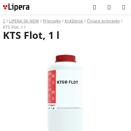
Prejsť
Hľadať
NÁKUP
na
KOŠÍK
obsah
Domov
/
LIPERA SK NEW
/
Prípravky
/
Krášlenie
/
Číriace prípravky
/
KTS Flot, 1 l
KTS Flot, 1 l