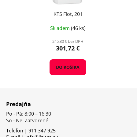
KTS Flot, 20 l
Skladem
(46 ks)
245,30 € bez DPH
301,72 €
DO KOŠÍKA
Z
á
Predajňa
p
Po - Pá: 8:00 – 16:30
ä
So - Ne: Zatvorené
t
i
Telefon | 911 347 925