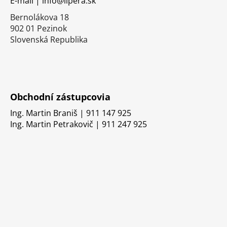
E-mail | info@lipera.sk
e
Bernolákova 18
902 01 Pezinok
Slovenská Republika
Obchodní zástupcovia
Ing. Martin Braniš | 911 147 925
Ing. Martin Petrakovič | 911 247 925