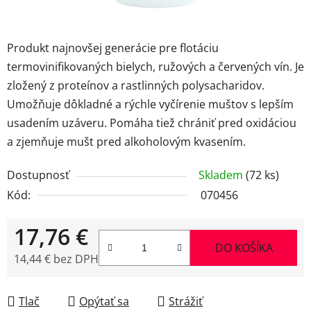
Produkt najnovšej generácie pre flotáciu
termovinifikovaných bielych, ružových a červených vín. Je
zložený z proteínov a rastlinných polysacharidov.
Umožňuje dôkladné a rýchle vyčírenie muštov s lepším
usadením uzáveru. Pomáha tiež chrániť pred oxidáciou
a zjemňuje mušt pred alkoholovým kvasením.
Dostupnosť
Skladem
(72 ks)
Kód:
070456
17,76 €
DO KOŠÍKA
14,44 € bez DPH
Jednotková cena:
Tlač
Opýtať sa
Strážiť