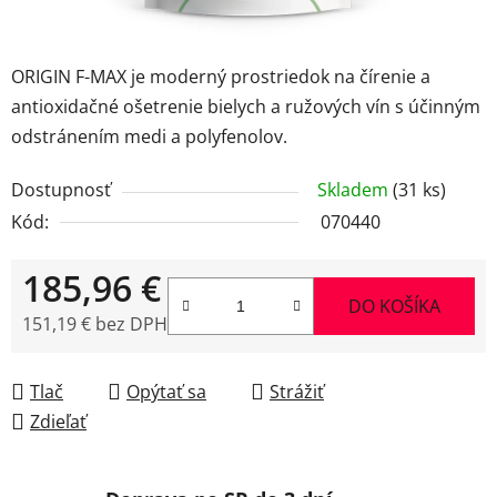
ORIGIN F-MAX je moderný prostriedok na čírenie a
antioxidačné ošetrenie bielych a ružových vín s účinným
odstránením medi a polyfenolov.
Dostupnosť
Skladem
(31 ks)
Kód:
070440
185,96 €
DO KOŠÍKA
151,19 € bez DPH
Jednotková cena:
Tlač
Opýtať sa
Strážiť
Zdieľať