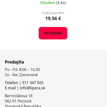
Skladem
(6 ks)
15,90 € bez DPH
19,56 €
DO KOŠÍKA
Z
á
Predajňa
p
Po - Pá: 8:00 – 16:30
ä
So - Ne: Zatvorené
t
i
Telefon | 911 347 925
E-mail | info@lipera.sk
e
Bernolákova 18
902 01 Pezinok
Slovenská Republika