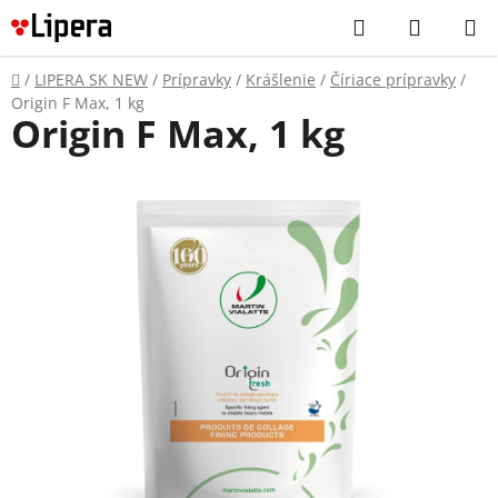
Prejsť
Hľadať
NÁKUP
na
KOŠÍK
obsah
Domov
/
LIPERA SK NEW
/
Prípravky
/
Krášlenie
/
Číriace prípravky
/
Origin F Max, 1 kg
Origin F Max, 1 kg