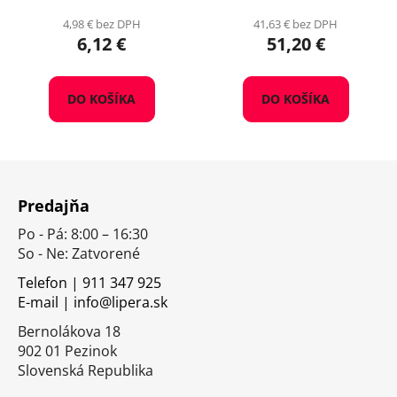
4,98 € bez DPH
41,63 € bez DPH
6,12 €
51,20 €
DO KOŠÍKA
DO KOŠÍKA
Z
á
Predajňa
p
Po - Pá: 8:00 – 16:30
ä
So - Ne: Zatvorené
t
i
Telefon | 911 347 925
E-mail | info@lipera.sk
e
Bernolákova 18
902 01 Pezinok
Slovenská Republika