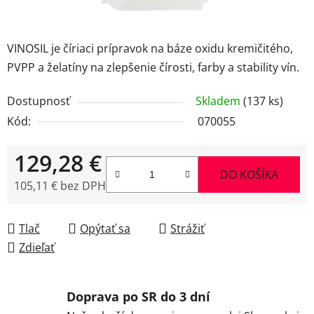
VINOSIL je číriaci prípravok na báze oxidu kremičitého,
PVPP a želatíny na zlepšenie čírosti, farby a stability vín.
Dostupnosť
Skladem
(137 ks)
Kód:
070055
129,28 €
DO KOŠÍKA
105,11 € bez DPH
Jednotková cena:
Tlač
Opýtať sa
Strážiť
Zdieľať
Doprava po SR do 3 dní