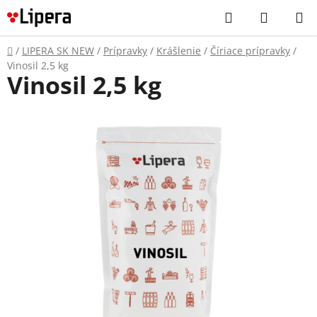
Prejsť
Hľadať
NÁKUP
na
KOŠÍK
obsah
Domov
/
LIPERA SK NEW
/
Prípravky
/
Krášlenie
/
Číriace prípravky
/
Vinosil 2,5 kg
Vinosil 2,5 kg