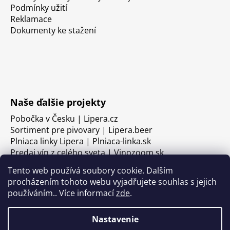
Podmínky užití
Reklamace
Dokumenty ke stažení
Naše ďalšie projekty
Pobočka v Česku | Lipera.cz
Sortiment pre pivovary | Lipera.beer
Plniaca linky Lipera | Plniaca-linka.sk
Predaj vín z celého sveta | Vinozoom.sk
Tento web používá soubory cookie. Dalším
procházením tohoto webu vyjadřujete souhlas s jejich
používáním.. Více informací
zde
.
Nastavenie