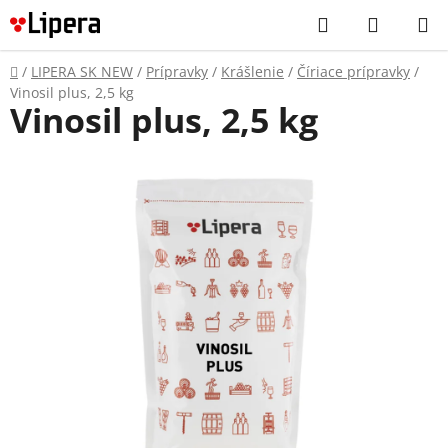
Prejsť
Hľadať
NÁKUP
na
KOŠÍK
obsah
Domov
/
LIPERA SK NEW
/
Prípravky
/
Krášlenie
/
Číriace prípravky
/
Vinosil plus, 2,5 kg
Vinosil plus, 2,5 kg