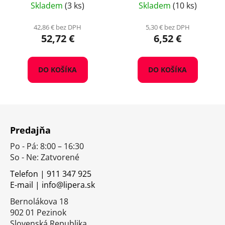
Skladem
(3 ks)
Skladem
(10 ks)
42,86 € bez DPH
5,30 € bez DPH
52,72 €
6,52 €
DO KOŠÍKA
DO KOŠÍKA
Z
á
Predajňa
p
Po - Pá: 8:00 – 16:30
ä
So - Ne: Zatvorené
t
i
Telefon | 911 347 925
E-mail | info@lipera.sk
e
Bernolákova 18
902 01 Pezinok
Slovenská Republika