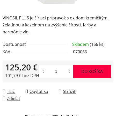
VINOSIL PLUS je číriaci prípravok s oxidom kremičitým,
želatínou a kazeínom na zvýšenie čírosti, farby a
harmónie vín.
Dostupnosť
Skladem
(166 ks)
Kód:
070066
125,20 €
DO KOŠÍKA
101,79 € bez DPH
Jednotková cena:
Tlač
Opýtať sa
Strážiť
Zdieľať