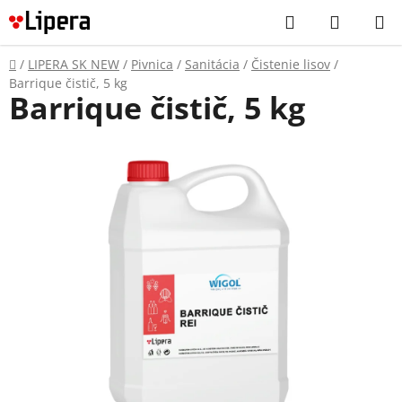
Prejsť
Hľadať
NÁKUP
na
KOŠÍK
obsah
Domov
/
LIPERA SK NEW
/
Pivnica
/
Sanitácia
/
Čistenie lisov
/
Barrique čistič, 5 kg
Barrique čistič, 5 kg