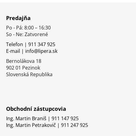
Z
á
Predajňa
p
Po - Pá: 8:00 – 16:30
ä
So - Ne: Zatvorené
t
i
Telefon | 911 347 925
E-mail | info@lipera.sk
e
Bernolákova 18
902 01 Pezinok
Slovenská Republika
Obchodní zástupcovia
Ing. Martin Braniš | 911 147 925
Ing. Martin Petrakovič | 911 247 925