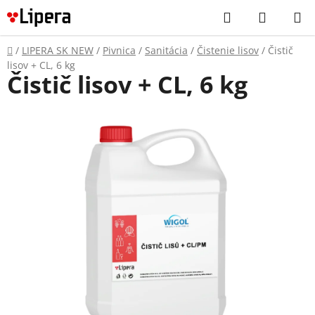
Prejsť
Hľadať
NÁKUP
na
KOŠÍK
obsah
Domov
/
LIPERA SK NEW
/
Pivnica
/
Sanitácia
/
Čistenie lisov
/
Čistič
lisov + CL, 6 kg
Čistič lisov + CL, 6 kg