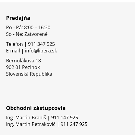
Z
á
Predajňa
p
Po - Pá: 8:00 – 16:30
ä
So - Ne: Zatvorené
t
i
Telefon | 911 347 925
E-mail | info@lipera.sk
e
Bernolákova 18
902 01 Pezinok
Slovenská Republika
Obchodní zástupcovia
Ing. Martin Braniš | 911 147 925
Ing. Martin Petrakovič | 911 247 925