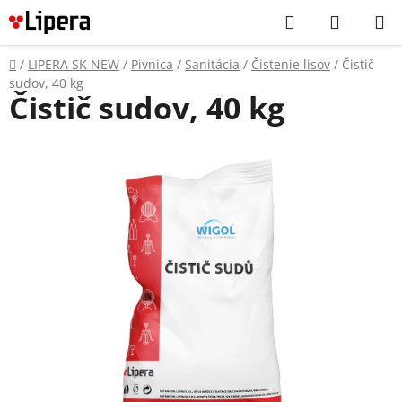
Prejsť
Hľadať
NÁKUP
na
KOŠÍK
obsah
Domov
/
LIPERA SK NEW
/
Pivnica
/
Sanitácia
/
Čistenie lisov
/
Čistič
sudov, 40 kg
Čistič sudov, 40 kg