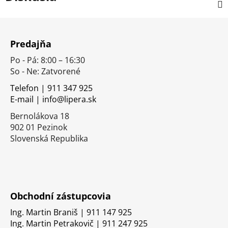
Z
á
Predajňa
p
Po - Pá: 8:00 – 16:30
ä
So - Ne: Zatvorené
t
i
Telefon | 911 347 925
E-mail | info@lipera.sk
e
Bernolákova 18
902 01 Pezinok
Slovenská Republika
Obchodní zástupcovia
Ing. Martin Braniš | 911 147 925
Ing. Martin Petrakovič | 911 247 925