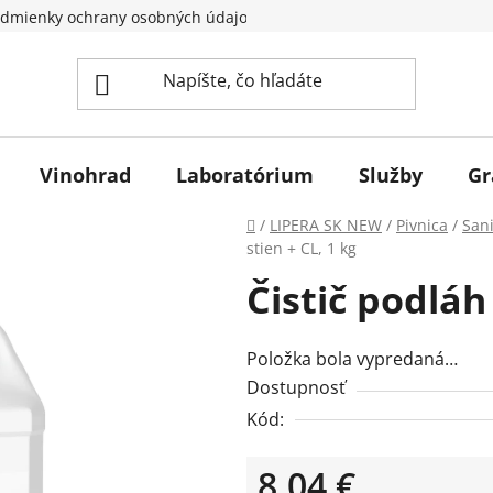
dmienky ochrany osobných údajov
Vinohrad
Laboratórium
Služby
Gr
Domov
/
LIPERA SK NEW
/
Pivnica
/
Sani
stien + CL, 1 kg
Čistič podláh 
Položka bola vypredaná…
Dostupnosť
Kód:
8,04 €