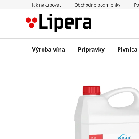
Prejsť
Jak nakupovat
Obchodné podmienky
Po
na
obsah
Výroba vína
Prípravky
Pivnica