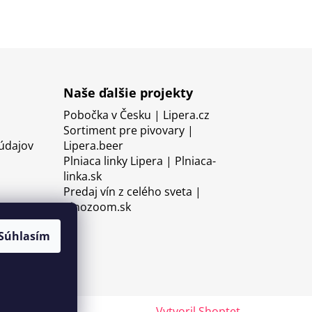
Naše ďalšie projekty
Pobočka v Česku | Lipera.cz
Sortiment pre pivovary |
údajov
Lipera.beer
Plniaca linky Lipera | Plniaca-
linka.sk
Predaj vín z celého sveta |
Vinozoom.sk
Súhlasím
Vytvoril Shoptet