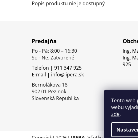
Popis produktu nie je dostupný
Z
á
Predajňa
Obcho
p
Po - Pá: 8:00 – 16:30
Ing. M
ä
So - Ne: Zatvorené
Ing. M
t
925
Telefon | 911 347 925
i
E-mail | info@lipera.sk
e
Bernolákova 18
902 01 Pezinok
Slovenská Republika
Tento web 
webu vyjadř
zde
.
Nastave
Copyright 2026
LIPERA
. Všetky práva vyhrade