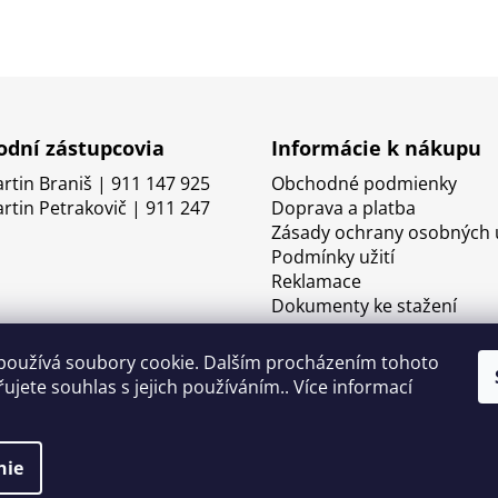
dní zástupcovia
Informácie k nákupu
artin Braniš | 911 147 925
Obchodné podmienky
artin Petrakovič | 911 247
Doprava a platba
Zásady ochrany osobných 
Podmínky užití
Reklamace
Dokumenty ke stažení
používá soubory cookie. Dalším procházením tohoto
ujete souhlas s jejich používáním.. Více informací
nie
né.