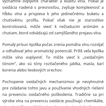
významne ovplyvniť charakter a kvalitu vína. Pokiaľ je
oxidácia riadená s presnosťou, zvyšuje komplexnosť a
hĺbku vína a prispieva k jeho jedinečnému buketu a
chuťovému profilu. Pokiaľ však nie je starostlivo
kontrolovaná, môže viesť k nežiaducim arómám a
chutiam, ktoré odvádzajú od zamýšľaného prejavu vína.
Pomalý prísun kyslíka počas zrenia pomáha vínu rozvíjať
a odhaľovať jeho aromatický potenciál. Príliš veľa kyslíka
môže víno ovplyvniť. To môže viesť k „oxidačným
tónom“, ako sú tóny roztlačeného jablka, masla, karí
korenia alebo lieskových orechov.
Pochopenie oxidačných mechanizmov je nevyhnutné
pre zvládanie tohto javu a používanie vhodných riešení
na prevenciu oxidačného poškodenia. Tradične sa pri
výrobe vína na prevenciu oxidácie používajú chemikálie,