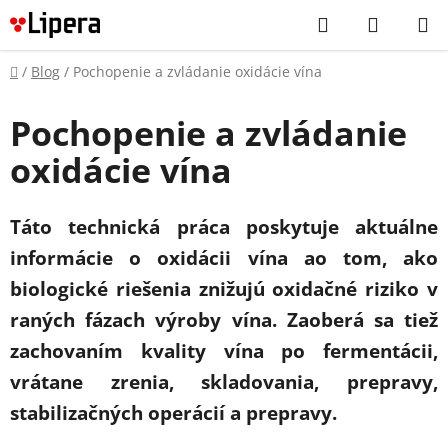
Prejsť
Hľadať
NÁKUP
na
KOŠÍK
obsah
Domov
/
Blog
/
Pochopenie a zvládanie oxidácie vína
Pochopenie a zvládanie
oxidácie vína
Táto technická práca poskytuje aktuálne
informácie o oxidácii vína ao tom, ako
biologické riešenia znižujú oxidačné riziko v
raných fázach výroby vína. Zaoberá sa tiež
zachovaním kvality vína po fermentácii,
vrátane zrenia, skladovania, prepravy,
stabilizačných operácií a prepravy.