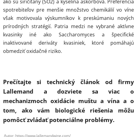
ako sú siričitany (SO2) a kyselina askorbová. Preferencia
spotrebiteľov pre menšie množstvo chemikálií vo víne
však motivovala výskumníkov k preskúmaniu nových
prírodných stratégií. Patria medzi ne vybrané aktívne
kvasinky iné ako Saccharomyces a špecifické
inaktivované deriváty kvasiniek, ktoré pomáhajú
obmedziť oxidačné riziko.
Prečítajte si technický článok od firmy
Lallemand a dozviete sa viac o
mechanizmoch oxidácie muštu a vína a o
tom, ako vám biologické riešenia môžu
pomôcť zvládať potenciálne problémy.
Autor: https://www.lallemandwine.com/