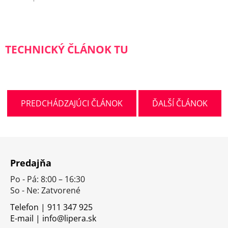
TECHNICKÝ ČLÁNOK TU
PREDCHÁDZAJÚCI ČLÁNOK
ĎALŠÍ ČLÁNOK
Z
á
Predajňa
p
Po - Pá: 8:00 – 16:30
ä
So - Ne: Zatvorené
t
i
Telefon | 911 347 925
E-mail | info@lipera.sk
e