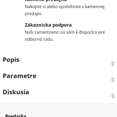
Nakúpte si alebo vyzdvihnite v kamennej
predajni.
Zákaznicka podpora
Naši zamestnanci sú vám k dispozícii pre
odbornú radu.
Popis
Parametre
Diskusia
Z
á
Predajňa