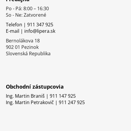
p
Po - Pá: 8:00 – 16:30
ä
So - Ne: Zatvorené
t
i
Telefon | 911 347 925
E-mail | info@lipera.sk
e
Bernolákova 18
902 01 Pezinok
Slovenská Republika
Obchodní zástupcovia
Ing. Martin Braniš | 911 147 925
Ing. Martin Petrakovič | 911 247 925