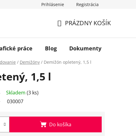
Prihlásenie
Registrácia
PRÁZDNY KOŠÍK
NÁKUPNÝ
KOŠÍK
afické práce
Blog
Dokumenty
Kontakt
adovanie
/
Demižóny
/
Demižón opletený, 1,5 l
ený, 1,5 l
Skladem
(3 ks)
030007
Do košíka