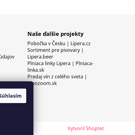
Naše ďalšie projekty
Pobočka v Česku | Lipera.cz
Sortiment pre pivovary |
údajov
Lipera.beer
Plniaca linky Lipera | Plniaca-
linka.sk
Predaj vín z celého sveta |
Vinozoom.sk
Súhlasím
Vytvoril Shoptet