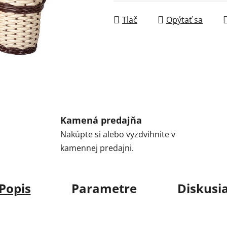
Jednotková cena:
Tlač
Opýtať sa
Kamená predajňa
Nakúpte si alebo vyzdvihnite v
kamennej predajni.
Popis
Parametre
Diskusi