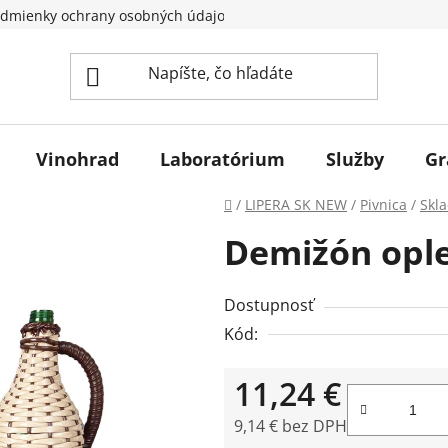
dmienky ochrany osobných údajov
Vinohrad
Laboratórium
Služby
Gr
Domov
/
LIPERA SK NEW
/
Pivnica
/
Skl
Demižón oplet
Dostupnosť
Kód:
11,24 €
9,14 € bez DPH