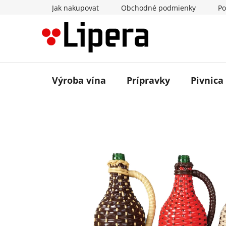
Prejsť
Jak nakupovat
Obchodné podmienky
Po
na
obsah
Výroba vína
Prípravky
Pivnica