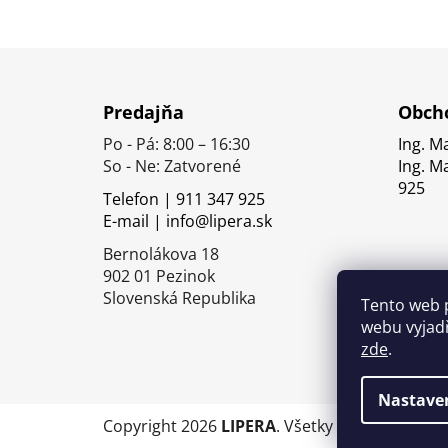
Z
á
Predajňa
Obcho
p
Po - Pá: 8:00 – 16:30
Ing. M
ä
So - Ne: Zatvorené
Ing. M
t
925
Telefon | 911 347 925
i
E-mail | info@lipera.sk
e
Bernolákova 18
902 01 Pezinok
Slovenská Republika
Tento web 
webu vyjadř
zde
.
Nastave
Copyright 2026
LIPERA
. Všetky práva vyhrade