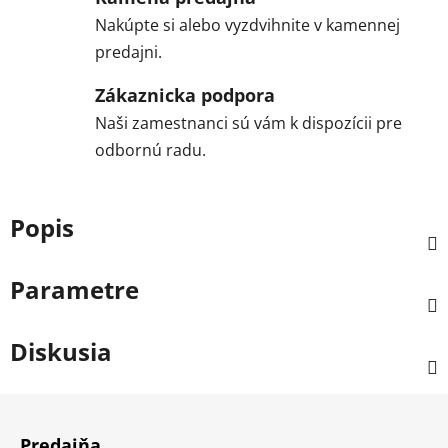
Nakúpte si alebo vyzdvihnite v kamennej
predajni.
Zákaznicka podpora
Naši zamestnanci sú vám k dispozícii pre
odbornú radu.
Popis
Parametre
Diskusia
Z
á
Predajňa