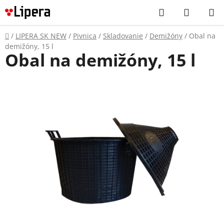
Prejsť
Hľadať
NÁKUP
na
KOŠÍK
obsah
Domov
/
LIPERA SK NEW
/
Pivnica
/
Skladovanie
/
Demižóny
/
Obal na
demižóny, 15 l
Obal na demižóny, 15 l