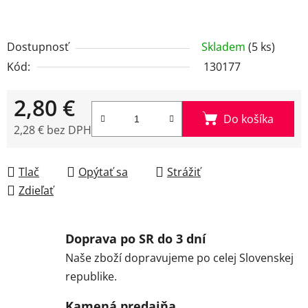
Dostupnosť
Skladem
(5 ks)
Kód:
130177
2,80 €
Do košíka
2,28 € bez DPH
Jednotková cena:
Tlač
Opýtať sa
Strážiť
Zdieľať
Doprava po SR do 3 dní
Naše zboží dopravujeme po celej Slovenskej
republike.
Kamená predajňa