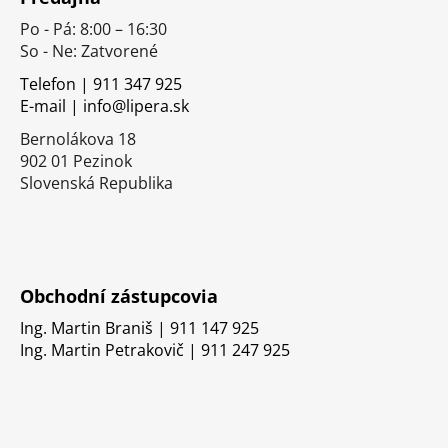
p
Po - Pá: 8:00 – 16:30
ä
So - Ne: Zatvorené
t
i
Telefon | 911 347 925
E-mail | info@lipera.sk
e
Bernolákova 18
902 01 Pezinok
Slovenská Republika
Obchodní zástupcovia
Ing. Martin Braniš | 911 147 925
Ing. Martin Petrakovič | 911 247 925