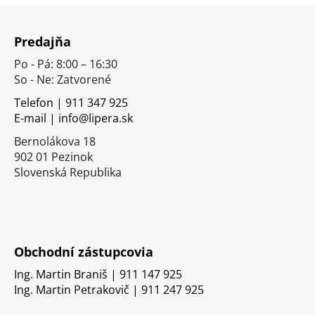
Z
á
Predajňa
p
Po - Pá: 8:00 – 16:30
ä
So - Ne: Zatvorené
t
i
Telefon | 911 347 925
E-mail | info@lipera.sk
e
Bernolákova 18
902 01 Pezinok
Slovenská Republika
Obchodní zástupcovia
Ing. Martin Braniš | 911 147 925
Ing. Martin Petrakovič | 911 247 925