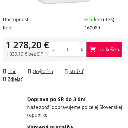
Dostupnosť
Skladem
(3 ks)
Kód:
160089
1 278,20 €
Do košíka
1 039,19 € bez DPH
Jednotková cena:
Tlač
Opýtať sa
Strážiť
Zdieľať
Doprava po SR do 3 dní
Naše zboží dopravujeme po celej Slovenskej
republike.
Kamená predajňa