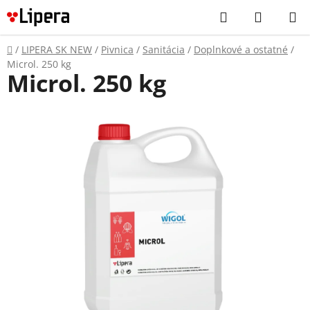
Prejsť
Hľadať
NÁKUP
na
KOŠÍK
obsah
Domov
/
LIPERA SK NEW
/
Pivnica
/
Sanitácia
/
Doplnkové a ostatné
/
Microl. 250 kg
Microl. 250 kg