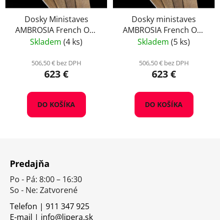
Dosky Ministaves
Dosky ministaves
AMBROSIA French Oak
AMBROSIA French Oak
Sweet, balenie 50 ks
Complex Boost,
Skladem
(4 ks)
Skladem
(5 ks)
balenie 50 ks
506,50 € bez DPH
506,50 € bez DPH
623 €
623 €
DO KOŠÍKA
DO KOŠÍKA
Z
á
Predajňa
p
Po - Pá: 8:00 – 16:30
ä
So - Ne: Zatvorené
t
i
Telefon | 911 347 925
E-mail | info@lipera.sk