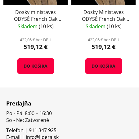
Dosky ministaves
Dosky Ministaves
ODYSÉ French Oak
ODYSÉ French Oak
Medium Toasted
Light Toasted, balenie
Skladem
(10 ks)
Skladem
(10 ks)
50 ks
422,05 € bez DPH
422,05 € bez DPH
519,12 €
519,12 €
DO KOŠÍKA
DO KOŠÍKA
Z
á
Predajňa
p
Po - Pá: 8:00 – 16:30
ä
So - Ne: Zatvorené
t
i
Telefon | 911 347 925
E-mail | info@lipera.sk