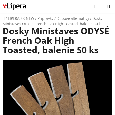
Prejsť
Hľadať
NÁKUP
na
KOŠÍK
obsah
Domov
/
LIPERA SK NEW
/
Prípravky
/
Dubové alternatívy
/
Dosky
Ministaves ODYSÉ French Oak High Toasted, balenie 50 ks
Dosky Ministaves ODYSÉ
French Oak High
Toasted, balenie 50 ks