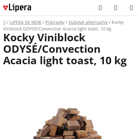
Prejsť
Hľadať
NÁKUP
na
KOŠÍK
obsah
Domov
/
LIPERA SK NEW
/
Prípravky
/
Dubové alternatívy
/
Kocky
Viniblock ODYSÉ/Convection Acacia light toast, 10 kg
Kocky Viniblock
ODYSÉ/Convection
Acacia light toast, 10 kg