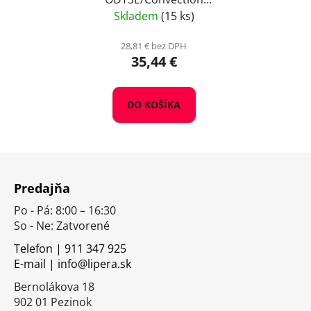
Acacia light toast, 1 kg
Skladem
(15 ks)
28,81 € bez DPH
35,44 €
DO KOŠÍKA
Z
á
Predajňa
p
Po - Pá: 8:00 – 16:30
ä
So - Ne: Zatvorené
t
i
Telefon | 911 347 925
E-mail | info@lipera.sk
e
Bernolákova 18
902 01 Pezinok