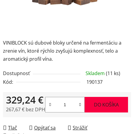
VINIBLOCK sú dubové bloky určené na fermentáciu a
zrenie vín, ktoré rýchlo zvyšujú komplexnosť, telo a
aromatický profil vína.
Dostupnosť
Skladem
(11 ks)
Kód:
190137
329,24 €
DO KOŠÍKA
267,67 € bez DPH
Jednotková cena:
Tlač
Opýtať sa
Strážiť