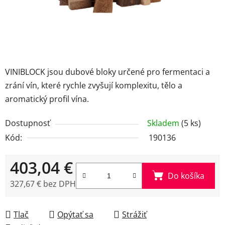
VINIBLOCK jsou dubové bloky určené pro fermentaci a
zrání vín, které rychle zvyšují komplexitu, tělo a
aromatický profil vína.
Dostupnosť
Skladem
(5 ks)
Kód:
190136
403,04 €
Do košíka
327,67 € bez DPH
Jednotková cena:
Tlač
Opýtať sa
Strážiť