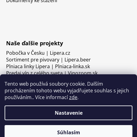
Dokumenty ke stažení
Naše ďalšie projekty
Pobočka v Česku | Lipera.cz
Sortiment pre pivovary | Lipera.beer
Plniaca linky Lipera | Plniaca-linka.sk
Predaj vín z celého sveta | Vinozoom.sk
Tento web používá soubory cookie. Dalším
procházením tohoto webu vyjadřujete souhlas s jejich
používáním.. Více informací
zde
.
Nastavenie
Súhlasím
Vytvoril Shoptet