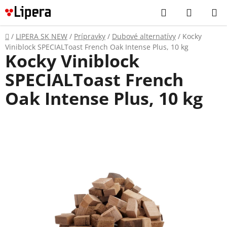
Prejsť
Hľadať
NÁKUP
na
KOŠÍK
obsah
Domov
/
LIPERA SK NEW
/
Prípravky
/
Dubové alternatívy
/
Kocky
Viniblock SPECIALToast French Oak Intense Plus, 10 kg
Kocky Viniblock
SPECIALToast French
Oak Intense Plus, 10 kg