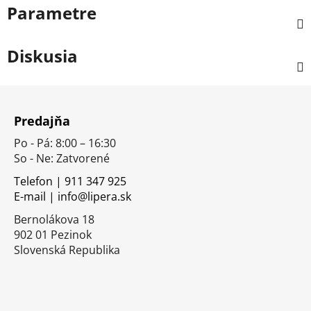
Parametre
Diskusia
Z
á
Predajňa
p
Po - Pá: 8:00 – 16:30
ä
So - Ne: Zatvorené
t
i
Telefon | 911 347 925
E-mail | info@lipera.sk
e
Bernolákova 18
902 01 Pezinok
Slovenská Republika