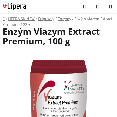
Prejsť
Hľadať
NÁKUP
na
KOŠÍK
obsah
Domov
/
LIPERA SK NEW
/
Prípravky
/
Enzýmy
/
Enzým Viazym Extract
Premium, 100 g
Enzým Viazym Extract
Premium, 100 g