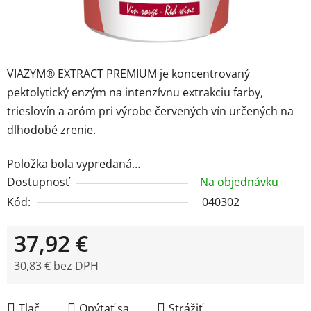
VIAZYM® EXTRACT PREMIUM je koncentrovaný
pektolytický enzým na intenzívnu extrakciu farby,
trieslovín a aróm pri výrobe červených vín určených na
dlhodobé zrenie.
Položka bola vypredaná…
Dostupnosť
Na objednávku
Kód:
040302
37,92 €
30,83 € bez DPH
Jednotková cena:
Tlač
Opýtať sa
Strážiť