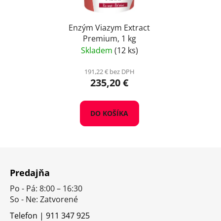
Enzým Viazym Extract
Premium, 1 kg
Skladem
(12 ks)
191,22 € bez DPH
235,20 €
DO KOŠÍKA
Z
á
Predajňa
p
Po - Pá: 8:00 – 16:30
ä
So - Ne: Zatvorené
t
i
Telefon | 911 347 925