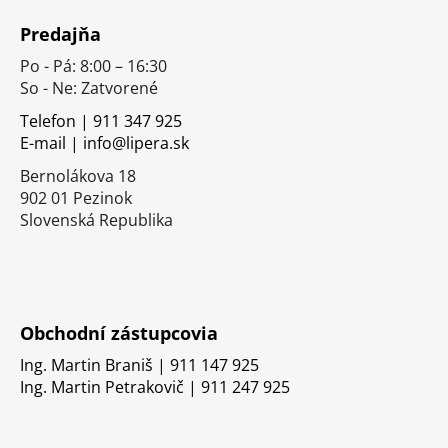
á
Predajňa
p
Po - Pá: 8:00 – 16:30
ä
So - Ne: Zatvorené
t
i
Telefon | 911 347 925
E-mail | info@lipera.sk
e
Bernolákova 18
902 01 Pezinok
Slovenská Republika
Obchodní zástupcovia
Ing. Martin Braniš | 911 147 925
Ing. Martin Petrakovič | 911 247 925