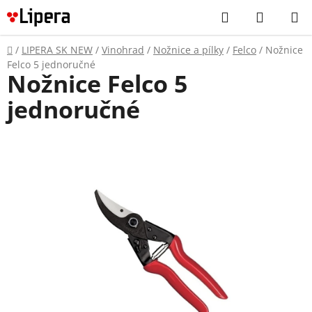
Prejsť
Hľadať
NÁKUP
na
KOŠÍK
obsah
Domov
/
LIPERA SK NEW
/
Vinohrad
/
Nožnice a pílky
/
Felco
/
Nožnice
Felco 5 jednoručné
Nožnice Felco 5
jednoručné