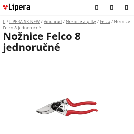
Prejsť
Hľadať
NÁKUP
na
KOŠÍK
obsah
Domov
/
LIPERA SK NEW
/
Vinohrad
/
Nožnice a pílky
/
Felco
/
Nožnice
Felco 8 jednoručné
Nožnice Felco 8
jednoručné