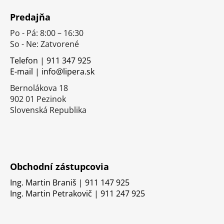
á
Predajňa
p
Po - Pá: 8:00 – 16:30
ä
So - Ne: Zatvorené
t
i
Telefon | 911 347 925
E-mail | info@lipera.sk
e
Bernolákova 18
902 01 Pezinok
Slovenská Republika
Obchodní zástupcovia
Ing. Martin Braniš | 911 147 925
Ing. Martin Petrakovič | 911 247 925